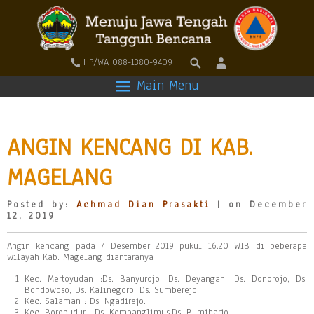
HP/WA 088-1380-9409
Main Menu
ANGIN KENCANG DI KAB.
MAGELANG
Posted by:
Achmad Dian Prasakti
| on December
12, 2019
Angin kencang pada 7 Desember 2019 pukul 16.20 WIB di beberapa
wilayah Kab. Magelang diantaranya :
Kec. Mertoyudan :Ds. Banyurojo, Ds. Deyangan, Ds. Donorojo, Ds.
Bondowoso, Ds. Kalinegoro, Ds. Sumberejo,
Kec. Salaman : Ds. Ngadirejo.
Kec. Borobudur : Ds. Kembanglimus,Ds. Bumiharjo,