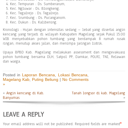
Kec. Tempuran : Ds. Sumberarum,
Kec. Ngluwar : Ds. Blongkeng.
Kec. Tegalrejo : Ds. Tegalrejo.
Kec. Srumbung : Ds. Pucanganom.
Kec. Dukun : Ds. Kalibening.
Kronologi : Hujan dengan intensitas sedang – lebat yang disertai angin
kencang yang terjadi di wilayah Kabupaten Magelang sejak Pukul 15.00
WIB menyebabkan pohon tumbang yang berdampak 8 rumah rusak
ringan, menutup akses jalan, dan menimpa jaringan listrik.
Upaya BPBD Kab. Magelang melakukan assessment dan mengevakuasi
pohon tumbang bersama DLH, Satpol PP, Damkar, POLRI, TNI, Relawan
dan warga.
Posted in
Laporan Bencana
,
Lokasi Bencana
,
Magelang Kab
,
Puting Beliung
|
No Comments
»
«
Angin kencang di Kab.
Tanah longsor di kab. Magelang
Banyumas
»
LEAVE A REPLY
Your email address will not be published.
Required fields are marked
*