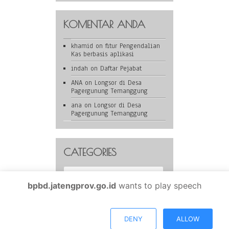
KOMENTAR ANDA
khamid
on
fitur Pengendalian
Kas berbasis aplikasi
indah
on
Daftar Pejabat
ANA
on
Longsor di Desa
Pagergunung Temanggung
ana
on
Longsor di Desa
Pagergunung Temanggung
CATEGORIES
Categories
bpbd.jatengprov.go.id
wants to play speech
BPBD Provinsi Jawa Tengah is proudly powered by
WordPress
DENY
ALLOW