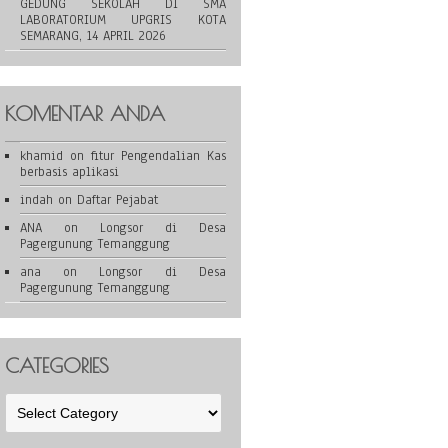
GEDUNG SEKOLAH DI SMA
LABORATORIUM UPGRIS KOTA
SEMARANG, 14 APRIL 2026
KOMENTAR ANDA
khamid
on
fitur Pengendalian Kas
berbasis aplikasi
indah
on
Daftar Pejabat
ANA
on
Longsor di Desa
Pagergunung Temanggung
ana
on
Longsor di Desa
Pagergunung Temanggung
CATEGORIES
Categories