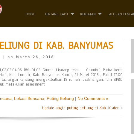
HOME
TENTANG KAMI
KEGIATAN
LAPORAN BENCA
ELIUNG DI KAB. BANYUMAS
o
| on March 26, 2018
01,02,03,04,05 RW. 01,02 Grumbul.karang teka, Grumbul Purba kerta
bul, Kec. Lumbir, Kab. Banyumas. Kamis, 21 Maret 2018 , Pukul 17.00
sertai angin kencang mengakibatkan 18 rumah rusak ringan. Tim BPBD
uk melakukan assessment;
encana
,
Lokasi Bencana
,
Puting Beliung
|
No Comments »
Update angin puting beliung di Kab. Klaten
»