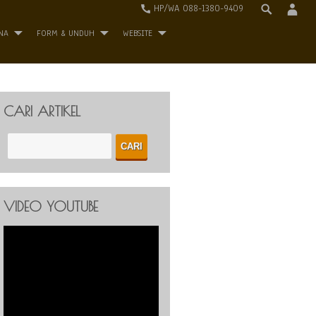
HP/WA 088-1380-9409
NA
FORM & UNDUH
WEBSITE
CARI ARTIKEL
VIDEO YOUTUBE