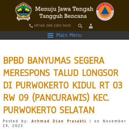
HP/WA 088-1380-9409
Main Menu
BPBD BANYUMAS SEGERA
MERESPONS TALUD LONGSOR
DI PURWOKERTO KIDUL RT 03
RW 09 (PANCURAWIS) KEC.
PURWOKERTO SELATAN
Posted by:
Achmad Dian Prasakti
| on November
29, 2023