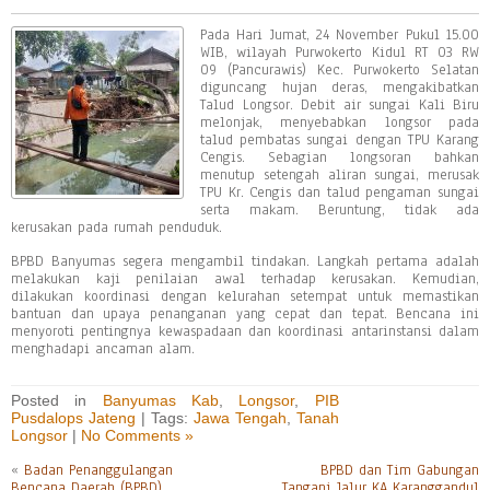
Pada Hari Jumat, 24 November Pukul 15.00
WIB, wilayah Purwokerto Kidul RT 03 RW
09 (Pancurawis) Kec. Purwokerto Selatan
diguncang hujan deras, mengakibatkan
Talud Longsor. Debit air sungai Kali Biru
melonjak, menyebabkan longsor pada
talud pembatas sungai dengan TPU Karang
Cengis. Sebagian longsoran bahkan
menutup setengah aliran sungai, merusak
TPU Kr. Cengis dan talud pengaman sungai
serta makam. Beruntung, tidak ada
kerusakan pada rumah penduduk.
BPBD Banyumas segera mengambil tindakan. Langkah pertama adalah
melakukan kaji penilaian awal terhadap kerusakan. Kemudian,
dilakukan koordinasi dengan kelurahan setempat untuk memastikan
bantuan dan upaya penanganan yang cepat dan tepat. Bencana ini
menyoroti pentingnya kewaspadaan dan koordinasi antarinstansi dalam
menghadapi ancaman alam.
Posted in
Banyumas Kab
,
Longsor
,
PIB
Pusdalops Jateng
| Tags:
Jawa Tengah
,
Tanah
Longsor
|
No Comments »
«
Badan Penanggulangan
BPBD dan Tim Gabungan
Bencana Daerah (BPBD)
Tangani Jalur KA Karanggandul