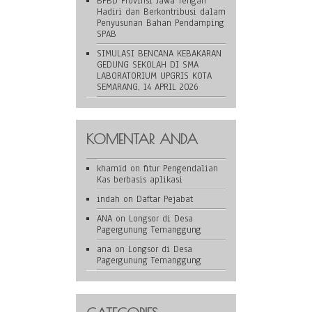
BPBD Provinsi Jawa Tengah
Hadiri dan Berkontribusi dalam
Penyusunan Bahan Pendamping
SPAB
SIMULASI BENCANA KEBAKARAN
GEDUNG SEKOLAH DI SMA
LABORATORIUM UPGRIS KOTA
SEMARANG, 14 APRIL 2026
KOMENTAR ANDA
khamid
on
fitur Pengendalian
Kas berbasis aplikasi
indah
on
Daftar Pejabat
ANA
on
Longsor di Desa
Pagergunung Temanggung
ana
on
Longsor di Desa
Pagergunung Temanggung