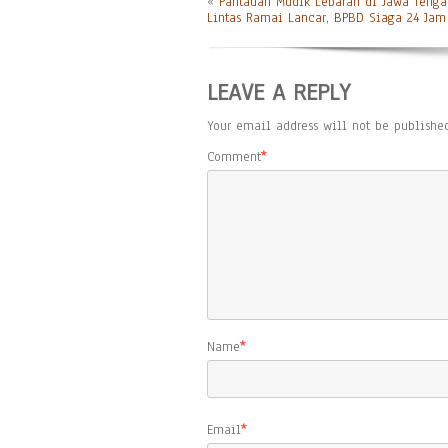
«
Pantauan Mudik Lebaran di Jawa Tenga
Lintas Ramai Lancar, BPBD Siaga 24 Jam
LEAVE A REPLY
Your email address will not be published
Comment
*
Name
*
Email
*