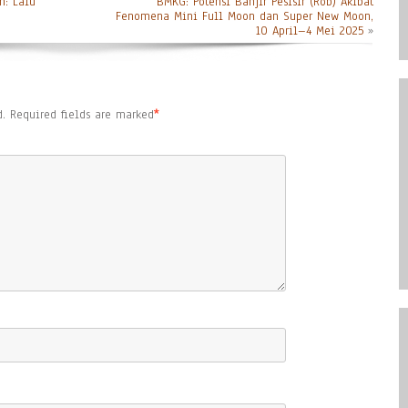
h: Lalu
BMKG: Potensi Banjir Pesisir (Rob) Akibat
Fenomena Mini Full Moon dan Super New Moon,
10 April–4 Mei 2025
»
.
Required fields are marked
*