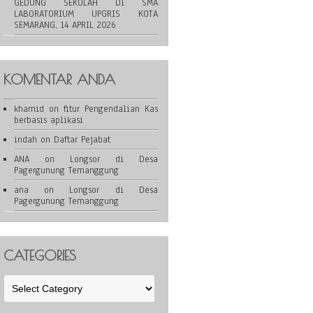
GEDUNG SEKOLAH DI SMA
LABORATORIUM UPGRIS KOTA
SEMARANG, 14 APRIL 2026
KOMENTAR ANDA
khamid
on
fitur Pengendalian Kas
berbasis aplikasi
indah
on
Daftar Pejabat
ANA
on
Longsor di Desa
Pagergunung Temanggung
ana
on
Longsor di Desa
Pagergunung Temanggung
CATEGORIES
Categories