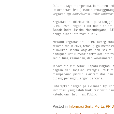
Dalam upaya memperkuat komitmen terha
Dokumentasi (PPID) Badan Penanggulan
kegiatan
Uji Konsekuensi Daftar Informas
Kegiatan ini dilaksanakan pada tangga
BPBD Jawa Tengah. Turut hadir dalam
Bapak Indra Ashoka Mahendrayana, S.E.
pengelolaan informasi publik.
Melalui kegiatan ini, BPBD Jateng tid
selama tahun 2024, tetapi juga memast
dilakukan secara objektif dan sesuai
bertujuan untuk mengidentifikasi infor
lebih luas, keamanan, dan keselamatan 
Ir Safrudin M.si selaku Kepala Bagian
bagian dari langkah strategis untuk m
memperkuat prinsip akuntabilitas dan
bidang penanggulangan bencana.
Diharapkan dengan pelaksanaan Uji Kon
informasi yang lebih baik, responsif, 
Keterbukaan Informasi Publik.
Posted in
Informasi Serta Merta
,
PPID