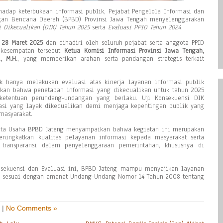
dap keterbukaan informasi publik, Pejabat Pengelola Informasi dan
gan Bencana Daerah (BPBD) Provinsi Jawa Tengah menyelenggarakan
i Dikecualikan (DIK) Tahun 2025
serta
Evaluasi PPID Tahun 2024
.
l
28 Maret 2025
dan dihadiri oleh seluruh pejabat serta anggota PPID
 kesempatan tersebut
Ketua Komisi Informasi Provinsi Jawa Tengah,
, M.H.
, yang memberikan arahan serta pandangan strategis terkait
ak hanya melakukan evaluasi atas kinerja layanan informasi publik
ikan bahwa penetapan informasi yang dikecualikan untuk tahun 2025
 ketentuan perundang-undangan yang berlaku. Uji Konsekuensi DIK
masi yang layak dikecualikan demi menjaga kepentingan publik yang
masyarakat.
 Tata Usaha BPBD Jateng menyampaikan bahwa kegiatan ini merupakan
eningkatkan kualitas pelayanan informasi kepada masyarakat serta
 transparansi dalam penyelenggaraan pemerintahan, khususnya di
sekuensi dan Evaluasi ini, BPBD Jateng mampu menyajikan layanan
dan sesuai dengan amanat Undang-Undang Nomor 14 Tahun 2008 tentang
|
No Comments »