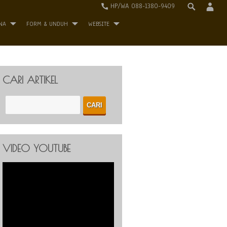
HP/WA 088-1380-9409
NA
FORM & UNDUH
WEBSITE
CARI ARTIKEL
VIDEO YOUTUBE