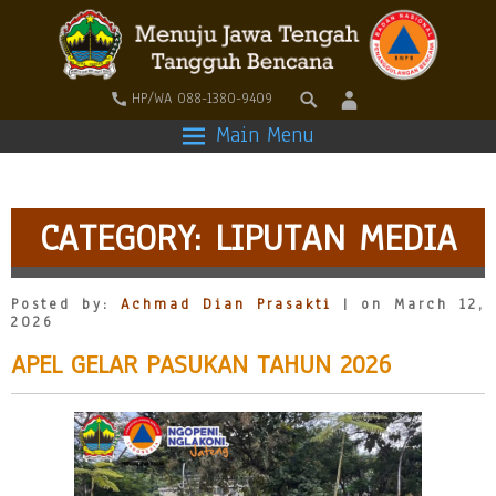
HP/WA 088-1380-9409
Main Menu
CATEGORY:
LIPUTAN MEDIA
Posted by:
Achmad Dian Prasakti
| on March 12,
2026
APEL GELAR PASUKAN TAHUN 2026