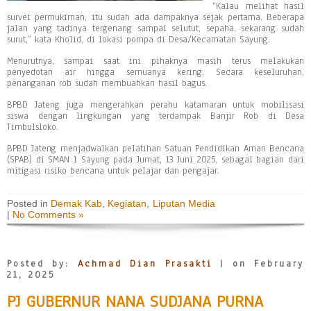
“Kalau melihat hasil
survei permukiman, itu sudah ada dampaknya sejak pertama. Beberapa
jalan yang tadinya tergenang sampai selutut, sepaha, sekarang sudah
surut,” kata Kholid, di lokasi pompa di Desa/Kecamatan Sayung.
Menurutnya, sampai saat ini pihaknya masih terus melakukan
penyedotan air hingga semuanya kering. Secara keseluruhan,
penanganan rob sudah membuahkan hasil bagus.
BPBD Jateng juga mengerahkan perahu katamaran untuk mobilisasi
siswa dengan lingkungan yang terdampak Banjir Rob di Desa
Timbulsloko.
BPBD Jateng menjadwalkan pelatihan Satuan Pendidikan Aman Bencana
(SPAB) di SMAN 1 Sayung pada Jumat, 13 Juni 2025, sebagai bagian dari
mitigasi risiko bencana untuk pelajar dan pengajar.
Posted in
Demak Kab
,
Kegiatan
,
Liputan Media
|
No Comments »
Posted by:
Achmad Dian Prasakti
| on February
21, 2025
PJ GUBERNUR NANA SUDJANA PURNA