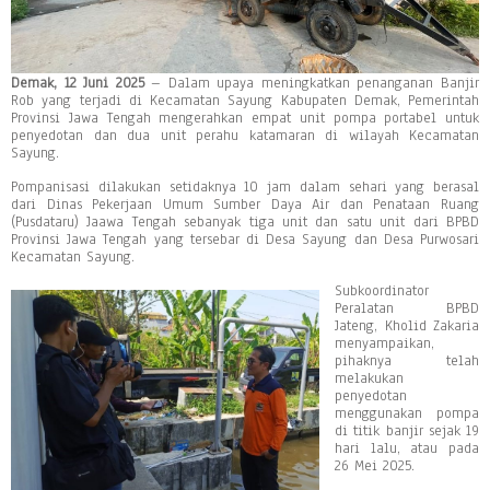
Demak, 12 Juni 2025
– Dalam upaya meningkatkan penanganan Banjir
Rob yang terjadi di Kecamatan Sayung Kabupaten Demak, Pemerintah
Provinsi Jawa Tengah mengerahkan empat unit pompa portabel untuk
penyedotan dan dua unit perahu katamaran di wilayah Kecamatan
Sayung.
Pompanisasi dilakukan setidaknya 10 jam dalam sehari yang berasal
dari Dinas Pekerjaan Umum Sumber Daya Air dan Penataan Ruang
(Pusdataru) Jaawa Tengah sebanyak tiga unit dan satu unit dari BPBD
Provinsi Jawa Tengah yang tersebar di Desa Sayung dan Desa Purwosari
Kecamatan Sayung.
Subkoordinator
Peralatan BPBD
Jateng, Kholid Zakaria
menyampaikan,
pihaknya telah
melakukan
penyedotan
menggunakan pompa
di titik banjir sejak 19
hari lalu, atau pada
26 Mei 2025.