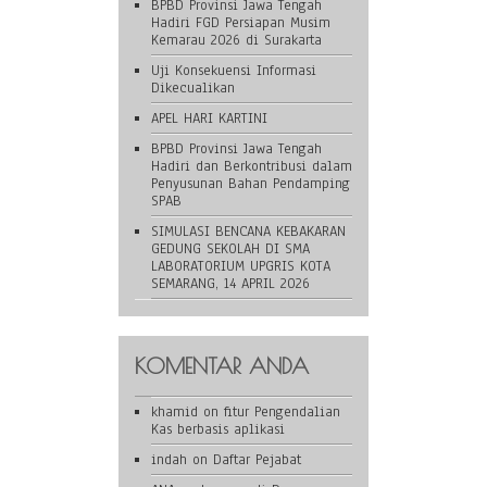
BPBD Provinsi Jawa Tengah
Hadiri FGD Persiapan Musim
Kemarau 2026 di Surakarta
Uji Konsekuensi Informasi
Dikecualikan
APEL HARI KARTINI
BPBD Provinsi Jawa Tengah
Hadiri dan Berkontribusi dalam
Penyusunan Bahan Pendamping
SPAB
SIMULASI BENCANA KEBAKARAN
GEDUNG SEKOLAH DI SMA
LABORATORIUM UPGRIS KOTA
SEMARANG, 14 APRIL 2026
KOMENTAR ANDA
khamid
on
fitur Pengendalian
Kas berbasis aplikasi
indah
on
Daftar Pejabat