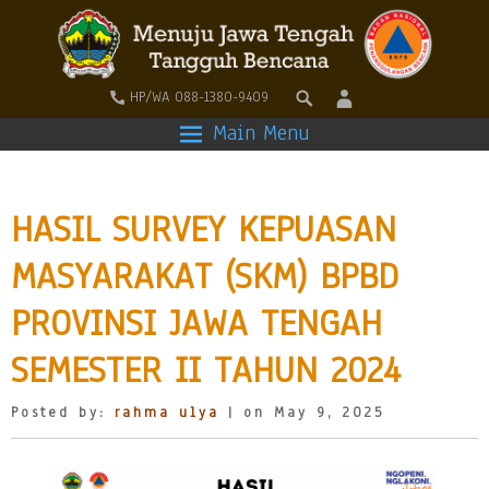
HP/WA 088-1380-9409
Main Menu
HASIL SURVEY KEPUASAN
MASYARAKAT (SKM) BPBD
PROVINSI JAWA TENGAH
SEMESTER II TAHUN 2024
Posted by:
rahma ulya
| on May 9, 2025