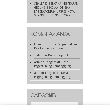
SIMULASI BENCANA KEBAKARAN
GEDUNG SEKOLAH DI SMA
LABORATORIUM UPGRIS KOTA
SEMARANG, 14 APRIL 2026
KOMENTAR ANDA
khamid
on
fitur Pengendalian
Kas berbasis aplikasi
indah
on
Daftar Pejabat
ANA
on
Longsor di Desa
Pagergunung Temanggung
ana
on
Longsor di Desa
Pagergunung Temanggung
CATEGORIES
Categories