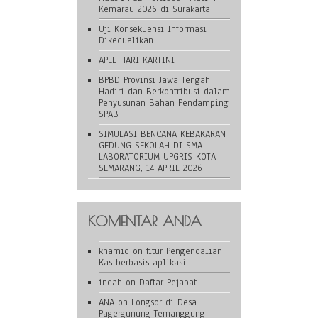
Kemarau 2026 di Surakarta
Uji Konsekuensi Informasi
Dikecualikan
APEL HARI KARTINI
BPBD Provinsi Jawa Tengah
Hadiri dan Berkontribusi dalam
Penyusunan Bahan Pendamping
SPAB
SIMULASI BENCANA KEBAKARAN
GEDUNG SEKOLAH DI SMA
LABORATORIUM UPGRIS KOTA
SEMARANG, 14 APRIL 2026
KOMENTAR ANDA
khamid
on
fitur Pengendalian
Kas berbasis aplikasi
indah
on
Daftar Pejabat
ANA
on
Longsor di Desa
Pagergunung Temanggung