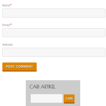
Name
*
Email
*
Website
CARI ARTIKEL