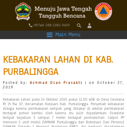
HP/WA 088-1380-9409
Main Menu
KEBAKARAN LAHAN DI KAB.
PURBALINGGA
Posted by:
Achmad Dian Prasakti
| on October 27,
2019
Kebakaran lahan pada 24 Oktober 2019 pukul 11.00 WIB di Desa Cendana
Rt 15 Rw 07, Kecamatan Kutasari Kab. Purbalingga. Penyebab kebakaran
diduga karena pembakaran sampah yang dibakar di sekitar pembakaran
terdapat pohon bambu oleh karena itu sulit dipadamkan. Disekitar
tempat kejadian 5 sampai 7 meter terdapat permukiman. Satpol PP
menurun 2 unit mobil DAMKAR Purbalingga dan Bobotsari Dan Personil
DAMKAR Dibantu 1 Personil Pusdalops BPBD. Api berhasil dipadamkan