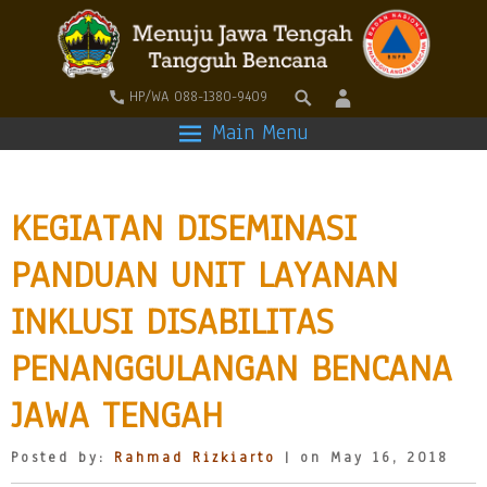
HP/WA 088-1380-9409
Main Menu
KEGIATAN DISEMINASI
PANDUAN UNIT LAYANAN
INKLUSI DISABILITAS
PENANGGULANGAN BENCANA
JAWA TENGAH
Posted by:
Rahmad Rizkiarto
| on May 16, 2018