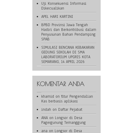
Uji Konsekuensi Informasi
Dikecualikan
APEL HARI KARTINI
BPBD Provinsi Jawa Tengah
Hadiri dan Berkontribusi dalam
Penyusunan Bahan Pendamping
SPAB
SIMULASI BENCANA KEBAKARAN
GEDUNG SEKOLAH DI SMA
LABORATORIUM UPGRIS KOTA
SEMARANG, 14 APRIL 2026
KOMENTAR ANDA
khamid
on
fitur Pengendalian
Kas berbasis aplikasi
indah
on
Daftar Pejabat
ANA
on
Longsor di Desa
Pagergunung Temanggung
ana
on
Longsor di Desa