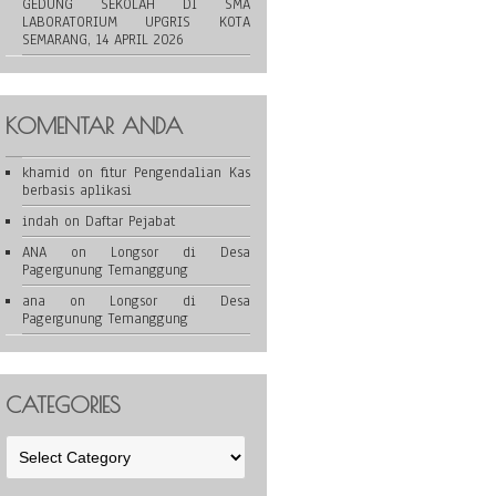
GEDUNG SEKOLAH DI SMA
LABORATORIUM UPGRIS KOTA
SEMARANG, 14 APRIL 2026
KOMENTAR ANDA
khamid
on
fitur Pengendalian Kas
berbasis aplikasi
indah
on
Daftar Pejabat
ANA
on
Longsor di Desa
Pagergunung Temanggung
ana
on
Longsor di Desa
Pagergunung Temanggung
CATEGORIES
Categories