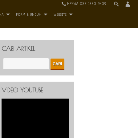
HP/WA 088-1380-9409
NA
FORM & UNDUH
WEBSITE
CARI ARTIKEL
VIDEO YOUTUBE