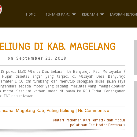
HOME
TENTANG KAMI
KEGIATAN
LAPORAN BENCA
ELIUNG DI KAB. MAGELANG
o
| on September 21, 2018
 pukul 13.30 WIB di Dsn. Sekaran, Ds Banyurojo, Kec. Mertoyudan (
 Hujan disertai angin yang terjadi di Wilayah Desa Banyurojo
amater ± 50 cm tumbang dan menutup sebagian akses jalan raya
ngendara sepeda motor yang sedang melintas yang mengakibatkan
a motor. Saat ini korban sudah di bawa ke RSU Tidar. Penanganan
, TNI dan relawan
Bencana
,
Magelang Kab
,
Puting Beliung
|
No Comments »
Materi Pedoman KKN Tematik dan Modul
pelatihan Fasilitator Destana
»