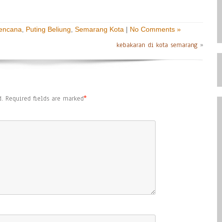
Bencana
,
Puting Beliung
,
Semarang Kota
|
No Comments »
kebakaran di kota semarang
»
.
Required fields are marked
*