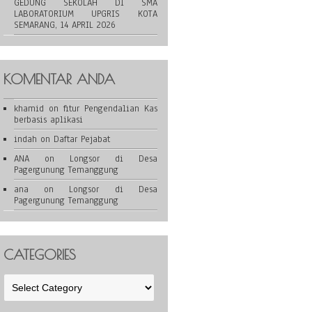
GEDUNG SEKOLAH DI SMA
LABORATORIUM UPGRIS KOTA
SEMARANG, 14 APRIL 2026
KOMENTAR ANDA
khamid
on
fitur Pengendalian Kas
berbasis aplikasi
indah
on
Daftar Pejabat
ANA
on
Longsor di Desa
Pagergunung Temanggung
ana
on
Longsor di Desa
Pagergunung Temanggung
CATEGORIES
Categories