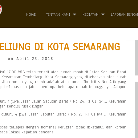
HOME
TENTANG KAMI
KEGIATAN
LAPORAN BENCA
ELIUNG DI KOTA SEMARANG
o
| on April 23, 2018
pukul 17.00 WIB telah terjadi atap rumah roboh di Jalan Saputan Barat
g, Kecamatan Tembalang, Kota Semarang yang disebabkan oleh curah
. Atap rumah yang roboh adalah atap rumah Ibu Nitis Nur Atik yang
tap terlepas dan jatuh menimpa beberapa rumah tetangganya. Adapun
uni 4 jiwa. Jalan Jalan Saputan Barat 7 No. 24, RT 01 RW I, Kelurahan
n kondisi rusak ringan.
ihuni 4 jiwa. Jalan Saputan Barat 7 No. 23, RT 01 RW I, Kelurahan
sbes terlepas dengan nominal kerugian tidak diketahui dan korban
pada lokasi kejadian bencana.