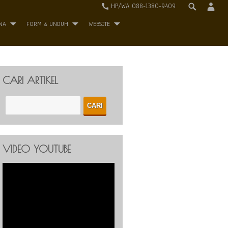
HP/WA 088-1380-9409
NA
FORM & UNDUH
WEBSITE
CARI ARTIKEL
VIDEO YOUTUBE