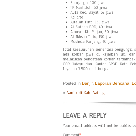
Samjanga, 100 jiwa
TK Mashitoh, 50 jiwa
Aula Kec. Bayat, 52 jiwa
Kd.Tirto
Alfalah Tirto, 158 jiwa
Al Saidah BRD, 40 jiwa
Arrorym Kh. Majan, 60 jiwa
Al Ikhsan Tirto, 130 jiwa
Mushola Panjang, 40 jiwa
Total keseluruhan sementara pengungsi s
ada korban jiwa di kejadian ini, da
melakukan pendataan korban terdampak b
GOR Jatayu dan Kantor BPBD Kota Pek
layanan 3.500 nasi bungkus.
Posted in
Banjir
,
Laporan Bencana
,
L
«
Banjir di Kab. Batang
LEAVE A REPLY
Your email address will not be published
Comment
*