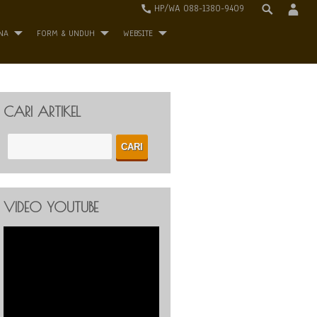
HP/WA 088-1380-9409
NA
FORM & UNDUH
WEBSITE
CARI ARTIKEL
VIDEO YOUTUBE