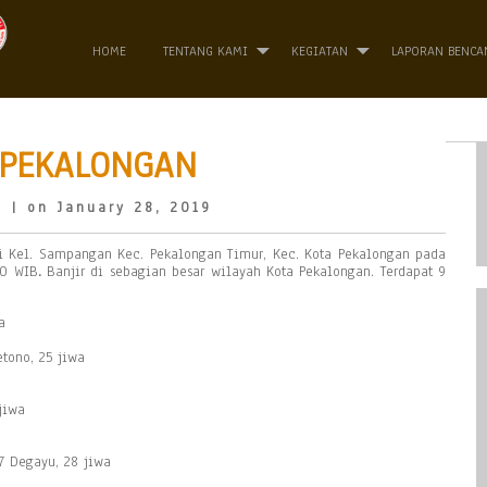
HOME
TENTANG KAMI
KEGIATAN
LAPORAN BENCA
 PEKALONGAN
o
| on January 28, 2019
 di Kel. Sampangan Kec. Pekalongan Timur, Kec. Kota Pekalongan pada
30 WIB
.
Banjir di sebagian besar wilayah Kota Pekalongan. Terdapat 9
a
tono, 25 jiwa
jiwa
7 Degayu, 28 jiwa