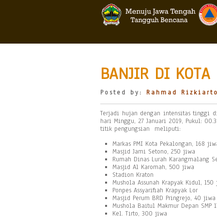
BANJIR DI KOTA
Posted by:
Rahmad Rizkiart
Terjadi hujan dengan intensitas tinggi
hari Minggu, 27 Januari 2019, Pukul: 00.
titik pengungsian meliputi:
Markas PMI Kota Pekalongan, 168 jiw
Masjid Jami Setono, 250 jiwa
Rumah Dinas Lurah Karangmalang Se
Masjid Al Karomah, 500 jiwa
Stadion Kraton
Mushola Assunah Krapyak Kidul, 150 
Ponpes Assyarifiah Krapyak Lor
Masjid Perum BRD Pringrejo, 40 jiwa
Mushola Baitul Makmur Depan SMP 1
Kel. Tirto, 300 jiwa