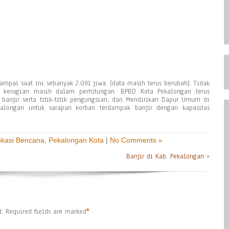
ampai saat ini sebanyak 2.091 jiwa. (data masih terus berubah). Tidak
n kerugian masih dalam perhitungan. BPBD Kota Pekalongan terus
anjir serta titik-titik pengungsian, dan Mendirikan Dapur Umum di
alongan untuk sarapan korban terdampak banjir dengan kapasitas
okasi Bencana
,
Pekalongan Kota
|
No Comments »
Banjir di Kab. Pekalongan
»
.
Required fields are marked
*