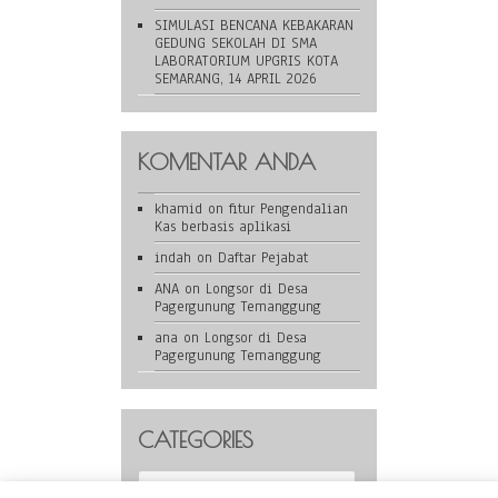
SIMULASI BENCANA KEBAKARAN
GEDUNG SEKOLAH DI SMA
LABORATORIUM UPGRIS KOTA
SEMARANG, 14 APRIL 2026
KOMENTAR ANDA
khamid
on
fitur Pengendalian
Kas berbasis aplikasi
indah
on
Daftar Pejabat
ANA
on
Longsor di Desa
Pagergunung Temanggung
ana
on
Longsor di Desa
Pagergunung Temanggung
CATEGORIES
Categories