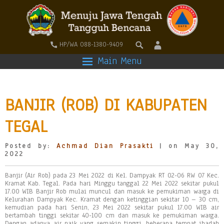
HP/WA 088-1380-9409
Main Menu
BANJIR (ROB) DI KABUPATEN
TEGAL
Posted by:
Achmad Dian Prasakti
| on May 30,
2022
Banjir (Air Rob) pada 23 Mei 2022 di Kel. Dampyak RT 02-06 RW 07 Kec.
Kramat Kab. Tegal. Pada hari Minggu tanggal 22 Mei 2022 sekitar pukul
17.00 WIB Banjir Rob mulai muncul dan masuk ke pemukiman warga di
Kelurahan Dampyak Kec. Kramat dengan ketinggian sekitar 10 – 30 cm,
kemudian pada hari Senin, 23 Mei 2022 sekitar pukul 17.00 WIB air
bertambah tinggi sekitar 40-100 cm dan masuk ke pemukiman warga.
Dengan adanya air naik yang semakin tinggi, beberapa tempat ibadah