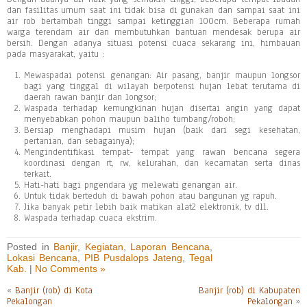
dan fasilitas umum saat ini tidak bisa di gunakan dan sampai saat ini
air rob bertambah tinggi sampai ketinggian 100cm. Beberapa rumah
warga terendam air dan membutuhkan bantuan mendesak berupa air
bersih. Dengan adanya situasi potensi cuaca sekarang ini, himbauan
pada masyarakat, yaitu :
Mewaspadai potensi genangan: Air pasang, banjir maupun longsor
bagi yang tinggal di wilayah berpotensi hujan lebat terutama di
daerah rawan banjir dan longsor;
Waspada terhadap kemungkinan hujan disertai angin yang dapat
menyebabkan pohon maupun baliho tumbang/roboh;
Bersiap menghadapi musim hujan (baik dari segi kesehatan,
pertanian, dan sebagainya);
Mengindentifikasi tempat- tempat yang rawan bencana segera
koordinasi dengan rt, rw, kelurahan, dan kecamatan serta dinas
terkait.
Hati-hati bagi pngendara yg melewati genangan air.
Untuk tidak berteduh di bawah pohon atau bangunan yg rapuh.
Jika banyak petir lebih baik matikan alat2 elektronik, tv dll.
Waspada terhadap cuaca ekstrim.
Posted in
Banjir
,
Kegiatan
,
Laporan Bencana
,
Lokasi Bencana
,
PIB Pusdalops Jateng
,
Tegal
Kab.
|
No Comments »
«
Banjir (rob) di Kota
Banjir (rob) di Kabupaten
Pekalongan
Pekalongan
»