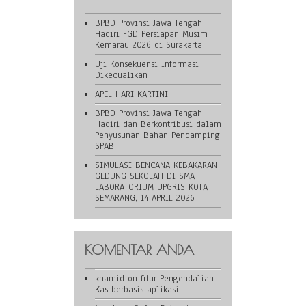
BPBD Provinsi Jawa Tengah
Hadiri FGD Persiapan Musim
Kemarau 2026 di Surakarta
Uji Konsekuensi Informasi
Dikecualikan
APEL HARI KARTINI
BPBD Provinsi Jawa Tengah
Hadiri dan Berkontribusi dalam
Penyusunan Bahan Pendamping
SPAB
SIMULASI BENCANA KEBAKARAN
GEDUNG SEKOLAH DI SMA
LABORATORIUM UPGRIS KOTA
SEMARANG, 14 APRIL 2026
KOMENTAR ANDA
khamid
on
fitur Pengendalian
Kas berbasis aplikasi