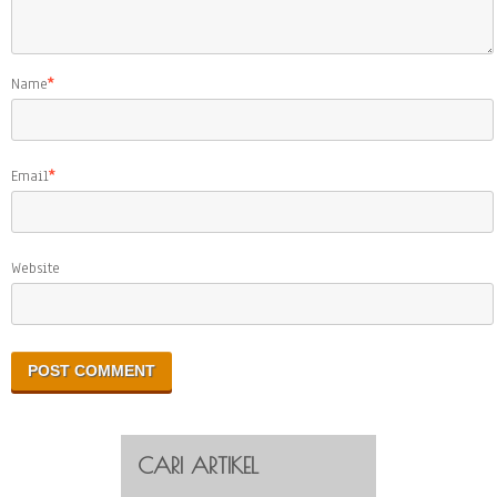
Name
*
Email
*
Website
CARI ARTIKEL