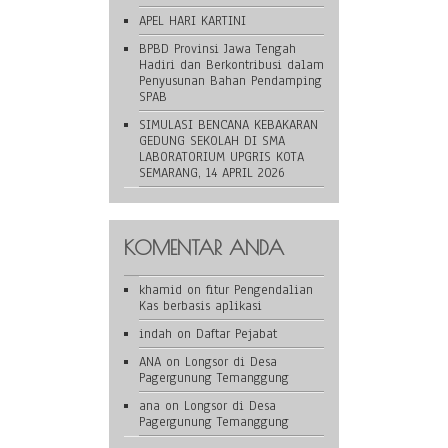
APEL HARI KARTINI
BPBD Provinsi Jawa Tengah
Hadiri dan Berkontribusi dalam
Penyusunan Bahan Pendamping
SPAB
SIMULASI BENCANA KEBAKARAN
GEDUNG SEKOLAH DI SMA
LABORATORIUM UPGRIS KOTA
SEMARANG, 14 APRIL 2026
KOMENTAR ANDA
khamid
on
fitur Pengendalian
Kas berbasis aplikasi
indah
on
Daftar Pejabat
ANA
on
Longsor di Desa
Pagergunung Temanggung
ana
on
Longsor di Desa
Pagergunung Temanggung