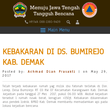
HP/WA 088-1380-9409
Main Menu
KEBAKARAN DI DS. BUMIREJO
KAB. DEMAK
Posted by:
Achmad Dian Prasakti
| on May 29,
2017
Telah terjadi kebakaran rumah yag milik ibu fatonah terletak di Dsn.
Lerep, Desa Bumirejo RT 03 RW 07 Kecamatan Karangawen Kab. Demak
.kejadian pada tanggal 27 Mei 2017, pukul 06.00 WIB. Akibat kejadian
tersebut 1 rumah rusak berat, kerugian +150jt. Kebakaran dikarenakan
arus pendek listrik. BPBD Kab. Demak membantu memadamkan api pada
lokasi kejadian bencana.