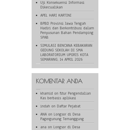
Uji Konsekuensi Informasi
Dikecualikan
APEL HARI KARTINI
BPBD Provinsi Jawa Tengah
Hadiri dan Berkontribusi dalam
Penyusunan Bahan Pendamping
SPAB
SIMULASI BENCANA KEBAKARAN
GEDUNG SEKOLAH DI SMA
LABORATORIUM UPGRIS KOTA
SEMARANG, 14 APRIL 2026
KOMENTAR ANDA
khamid
on
fitur Pengendalian
Kas berbasis aplikasi
indah
on
Daftar Pejabat
ANA
on
Longsor di Desa
Pagergunung Temanggung
ana
on
Longsor di Desa