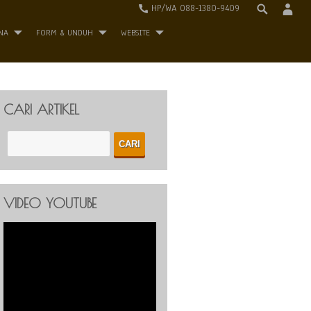
HP/WA 088-1380-9409
NA
FORM & UNDUH
WEBSITE
CARI ARTIKEL
VIDEO YOUTUBE