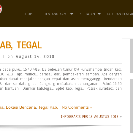
HOME
TENTANG KAMI
KEGIATAN
LAPORAN BENCA
AB, TEGAL
o
| on August 14, 2018
an pada pukul 15.40 WIB. Di Sebelah timur OW Purwahamba Indah kec.
14 30 WIB api muncul berasal dari pembakaran sampah. Api dengan
nkan dapat menjalar dengan cepat dan asap mengganggu kendaraan
WIB damkar datang dan langsung melakukan penanganan . Pukul 16.50
n bantuan Damkar kab.Tegal, Bpbd kab. Tegal, Polsek suradadi dan
na
,
Lokasi Bencana
,
Tegal Kab.
|
No Comments »
INFOGRAFIS PER 13 AGUSTUS 2018
»