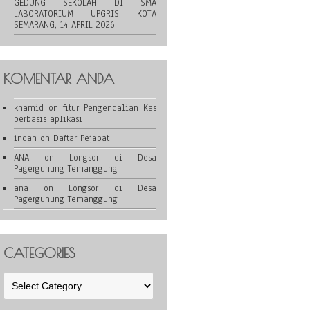
GEDUNG SEKOLAH DI SMA
LABORATORIUM UPGRIS KOTA
SEMARANG, 14 APRIL 2026
KOMENTAR ANDA
khamid
on
fitur Pengendalian Kas
berbasis aplikasi
indah
on
Daftar Pejabat
ANA
on
Longsor di Desa
Pagergunung Temanggung
ana
on
Longsor di Desa
Pagergunung Temanggung
CATEGORIES
Categories