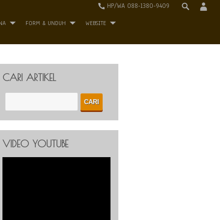
HP/WA 088-1380-9409
NA
FORM & UNDUH
WEBSITE
CARI ARTIKEL
VIDEO YOUTUBE