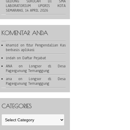
GEDUNG SEKOLAH DI SMA
LABORATORIUM UPGRIS KOTA
SEMARANG, 14 APRIL 2026
KOMENTAR ANDA
khamid
on
fitur Pengendalian Kas
berbasis aplikasi
indah
on
Daftar Pejabat
ANA
on
Longsor di Desa
Pagergunung Temanggung
ana
on
Longsor di Desa
Pagergunung Temanggung
CATEGORIES
Categories