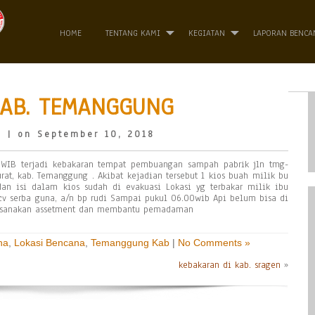
HOME
TENTANG KAMI
KEGIATAN
LAPORAN BENCA
KAB. TEMANGGUNG
o
| on September 10, 2018
WIB terjadi kebakaran tempat pembuangan sampah pabrik jln tmg-
at, kab. Temanggung . Akibat kejadian tersebut 1 kios buah milik bu
dan isi dalam kios sudah di evakuasi Lokasi yg terbakar milik ibu
a cv serba guna, a/n bp rudi Sampai pukul 06.00wib Api belum bisa di
sanakan assetment dan membantu pemadaman
na
,
Lokasi Bencana
,
Temanggung Kab
|
No Comments »
kebakaran di kab. sragen
»