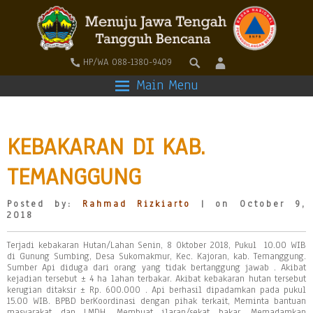
HP/WA 088-1380-9409
Main Menu
KEBAKARAN DI KAB.
TEMANGGUNG
Posted by:
Rahmad Rizkiarto
| on October 9,
2018
Terjadi kebakaran Hutan/Lahan Senin, 8 Oktober 2018, Pukul 10.00 WIB
di Gunung Sumbing, Desa Sukomakmur, Kec. Kajoran, kab. Temanggung.
Sumber Api diduga dari orang yang tidak bertanggung jawab . Akibat
kejadian tersebut ± 4 ha lahan terbakar. Akibat kebakaran hutan tersebut
kerugian ditaksir ± Rp. 600.000 . Api berhasil dipadamkan pada pukul
15.00 WIB. BPBD berKoordinasi dengan pihak terkait, Meminta bantuan
masyarakat dan LMDH, Membuat ilaran/sekat bakar, Memadamkan