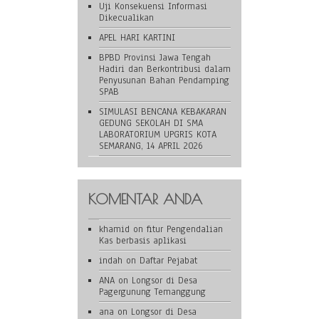
Uji Konsekuensi Informasi
Dikecualikan
APEL HARI KARTINI
BPBD Provinsi Jawa Tengah
Hadiri dan Berkontribusi dalam
Penyusunan Bahan Pendamping
SPAB
SIMULASI BENCANA KEBAKARAN
GEDUNG SEKOLAH DI SMA
LABORATORIUM UPGRIS KOTA
SEMARANG, 14 APRIL 2026
KOMENTAR ANDA
khamid
on
fitur Pengendalian
Kas berbasis aplikasi
indah
on
Daftar Pejabat
ANA
on
Longsor di Desa
Pagergunung Temanggung
ana
on
Longsor di Desa