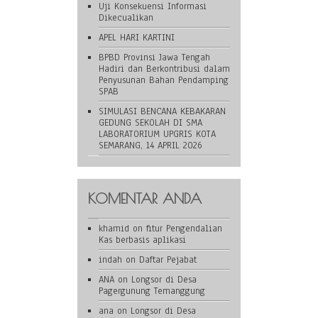
Uji Konsekuensi Informasi
Dikecualikan
APEL HARI KARTINI
BPBD Provinsi Jawa Tengah
Hadiri dan Berkontribusi dalam
Penyusunan Bahan Pendamping
SPAB
SIMULASI BENCANA KEBAKARAN
GEDUNG SEKOLAH DI SMA
LABORATORIUM UPGRIS KOTA
SEMARANG, 14 APRIL 2026
KOMENTAR ANDA
khamid
on
fitur Pengendalian
Kas berbasis aplikasi
indah
on
Daftar Pejabat
ANA
on
Longsor di Desa
Pagergunung Temanggung
ana
on
Longsor di Desa