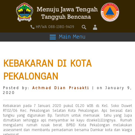
HP/WA 088-1380-9409
Main Menu
KEBAKARAN DI KOTA
PEKALONGAN
Posted by:
Achmad Dian Prasakti
| on January 9,
2020
Kebakaran pada 7 Januari 2020 pukul 01.20 WIB di Kel. Soko Duwet
RT02/06 Kec. Pekalongan Selatan Kota Pekalongan. Api berasal dari
tungku yang digunakan Bp. Tarohim untuk memasak tahu yang lupa
dimatikan sehingga api menyambar ke kayu disekelillingnya. Rumah
mengalami rumah rusak berat. BPBD Kota Pekalongan melakukan
assessment dan membantu pemadaman bersama Damkar kota dan Warga
setempat.