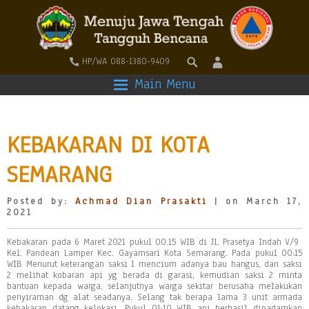
HP/WA 088-1380-9409
Main Menu
KEBAKARAN DI KOTA
SEMARANG
Posted by:
Achmad Dian Prasakti
| on March 17,
2021
Kebakaran pada 6 Maret 2021 pukul 00.15 WIB di Jl. Prasetya Indah V/9
Kel. Pandean Lamper Kec. Gayamsari Kota Semarang. Pada pukul 00:15
WIB Menurut keterangan saksi 1 mencium adanya bau hangus, dan saksi
2 melihat kobaran api yg berada di garasi, kemudian saksi 2 minta
bantuan kepada warga, selanjutnya warga sekitar berusaha melakukan
penyiraman dg alat seadanya. Selang tak berapa lama 3 unit armada
kebakaran datang kelokasi. Pukul 01:10 WIB api berhasil dipadamkan