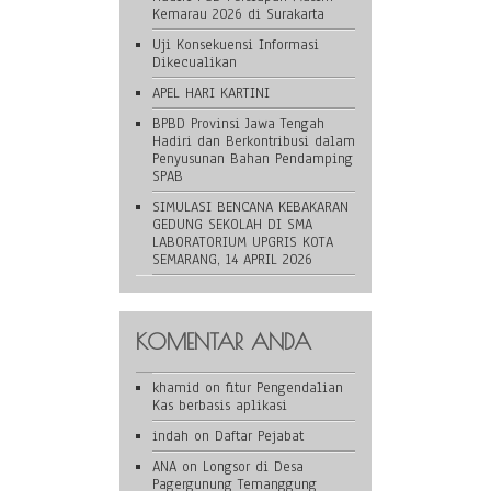
Kemarau 2026 di Surakarta
Uji Konsekuensi Informasi
Dikecualikan
APEL HARI KARTINI
BPBD Provinsi Jawa Tengah
Hadiri dan Berkontribusi dalam
Penyusunan Bahan Pendamping
SPAB
SIMULASI BENCANA KEBAKARAN
GEDUNG SEKOLAH DI SMA
LABORATORIUM UPGRIS KOTA
SEMARANG, 14 APRIL 2026
KOMENTAR ANDA
khamid
on
fitur Pengendalian
Kas berbasis aplikasi
indah
on
Daftar Pejabat
ANA
on
Longsor di Desa
Pagergunung Temanggung