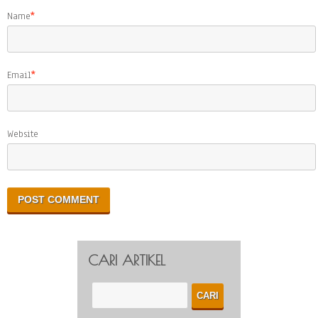
Name
*
Email
*
Website
CARI ARTIKEL