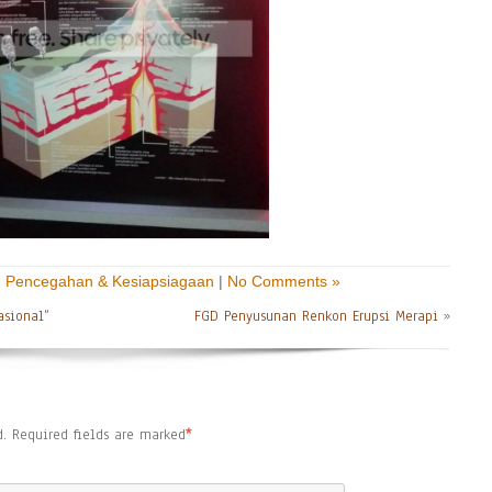
,
Pencegahan & Kesiapsiagaan
|
No Comments »
asional”
FGD Penyusunan Renkon Erupsi Merapi
»
.
Required fields are marked
*