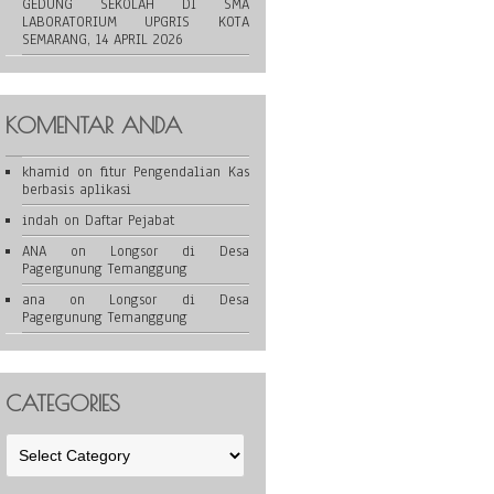
GEDUNG SEKOLAH DI SMA
LABORATORIUM UPGRIS KOTA
SEMARANG, 14 APRIL 2026
KOMENTAR ANDA
khamid
on
fitur Pengendalian Kas
berbasis aplikasi
indah
on
Daftar Pejabat
ANA
on
Longsor di Desa
Pagergunung Temanggung
ana
on
Longsor di Desa
Pagergunung Temanggung
CATEGORIES
Categories