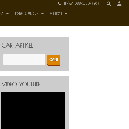
HP/WA 088-1380-9409
NA
FORM & UNDUH
WEBSITE
CARI ARTIKEL
VIDEO YOUTUBE