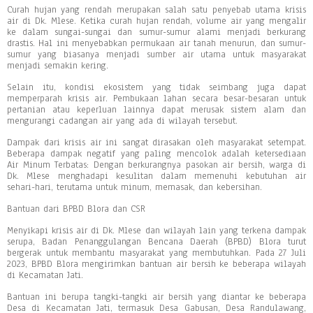
Curah hujan yang rendah merupakan salah satu penyebab utama krisis
air di Dk. Mlese. Ketika curah hujan rendah, volume air yang mengalir
ke dalam sungai-sungai dan sumur-sumur alami menjadi berkurang
drastis. Hal ini menyebabkan permukaan air tanah menurun, dan sumur-
sumur yang biasanya menjadi sumber air utama untuk masyarakat
menjadi semakin kering.
Selain itu, kondisi ekosistem yang tidak seimbang juga dapat
memperparah krisis air. Pembukaan lahan secara besar-besaran untuk
pertanian atau keperluan lainnya dapat merusak sistem alam dan
mengurangi cadangan air yang ada di wilayah tersebut.
Dampak dari krisis air ini sangat dirasakan oleh masyarakat setempat.
Beberapa dampak negatif yang paling mencolok adalah ketersediaan
Air Minum Terbatas: Dengan berkurangnya pasokan air bersih, warga di
Dk. Mlese menghadapi kesulitan dalam memenuhi kebutuhan air
sehari-hari, terutama untuk minum, memasak, dan kebersihan.
Bantuan dari BPBD Blora dan CSR
Menyikapi krisis air di Dk. Mlese dan wilayah lain yang terkena dampak
serupa, Badan Penanggulangan Bencana Daerah (BPBD) Blora turut
bergerak untuk membantu masyarakat yang membutuhkan. Pada 27 Juli
2023, BPBD Blora mengirimkan bantuan air bersih ke beberapa wilayah
di Kecamatan Jati.
Bantuan ini berupa tangki-tangki air bersih yang diantar ke beberapa
Desa di Kecamatan Jati, termasuk Desa Gabusan, Desa Randulawang,