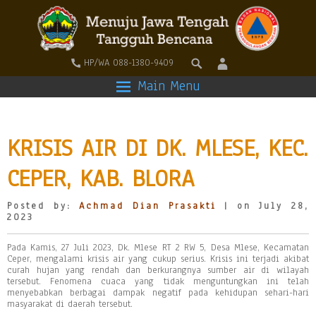
HP/WA 088-1380-9409
Main Menu
KRISIS AIR DI DK. MLESE, KEC.
CEPER, KAB. BLORA
Posted by:
Achmad Dian Prasakti
| on July 28,
2023
Pada Kamis, 27 Juli 2023, Dk. Mlese RT 2 RW 5, Desa Mlese, Kecamatan
Ceper, mengalami krisis air yang cukup serius. Krisis ini terjadi akibat
curah hujan yang rendah dan berkurangnya sumber air di wilayah
tersebut. Fenomena cuaca yang tidak menguntungkan ini telah
menyebabkan berbagai dampak negatif pada kehidupan sehari-hari
masyarakat di daerah tersebut.