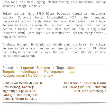
Desa Tobo, dan Desa Jegong. Masing-masing desa menerima bantuan
sebanyak 3 tangki air bersih.
Selain bantuan dari BPBD Blora, beberapa perusahaan melakukan
kegiatan Corporate Social Responsibility (CSR) untuk membantu
mengatasi krisis air. Salah satu contohnya adalah bantuan dari wilayah
Kecamatan Cepu. Relawan dari wilayah Cepu mengirimkan bantuan
berupa 2 tangki air bersih dari Desa Mernung, dan Palang Merah
Indonesia (PMI) Blora juga ikut berpartisipasi dengan mengirimkan 2
tangki air bersih.
Totalnya, terdapat 16 tangki air bersih yang diantarkan ke wilayah
Kecamatan Jati sebagai bantuan untuk mengatasi krisis air di Dk. Mlese
dan wilayah terdampak lainnya. Bantuan ini memiliki jumlah total
80.000 liter air bersih.
Posted in
Laporan Bencana
| Tags:
Jawa
Tengah
,
kekeringan
,
Pencegahan dan
Kesiapsiagaan
|
No Comments »
«
Krisis Air Bersih di Dukuh
Kebakaran di Kawasan Marina
Watu Belang, Noborejo,
Kel. Tawangsari Kec. Semarang
Argomulyo: Upaya BPBD
Barat, Kota Semarang.
»
Salatiga untuk Mengatasi
Dampak Musim Kemarau