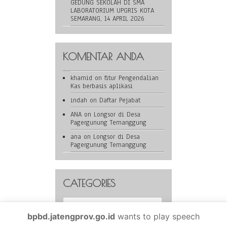
GEDUNG SEKOLAH DI SMA
LABORATORIUM UPGRIS KOTA
SEMARANG, 14 APRIL 2026
KOMENTAR ANDA
khamid
on
fitur Pengendalian
Kas berbasis aplikasi
indah
on
Daftar Pejabat
ANA
on
Longsor di Desa
Pagergunung Temanggung
ana
on
Longsor di Desa
Pagergunung Temanggung
CATEGORIES
Categories
bpbd.jatengprov.go.id
wants to play speech