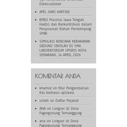
Dikecualikan
APEL HARI KARTINI
BPBD Provinsi Jawa Tengah
Hadiri dan Berkontribusi dalam
Penyusunan Bahan Pendamping
SPAB
SIMULASI BENCANA KEBAKARAN
GEDUNG SEKOLAH DI SMA
LABORATORIUM UPGRIS KOTA
SEMARANG, 14 APRIL 2026
KOMENTAR ANDA
khamid
on
fitur Pengendalian
Kas berbasis aplikasi
indah
on
Daftar Pejabat
ANA
on
Longsor di Desa
Pagergunung Temanggung
ana
on
Longsor di Desa
Pagergunung Temanggung