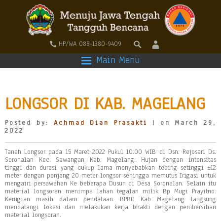
HP/WA 088-1380-9409
Main Menu
LONGSOR DI KAB. MAGELANG
Posted by:
Achmad Dian Prasakti
| on March 29,
2022
Tanah Longsor pada 15 Maret 2022 Pukul 10.00 WIB di Dsn. Rejosari Ds.
Soronalan Kec. Sawangan Kab. Magelang. Hujan dengan intensitas
tinggi dan durasi yang cukup lama menyebabkan tebing setinggi ±12
meter dengan panjang 20 meter longsor sehingga memutus Irigasi untuk
mengairi persawahan Ke beberapa Dusun di Desa Soronalan. Selain itu
material longsoran menimpa lahan tegalan milik Bp Mugi Prayitno.
Kerugian masih dalam pendataan. BPBD Kab Magelang langsung
mendatangi lokasi dan melakukan kerja bhakti dengan pembersihan
material longsoran.