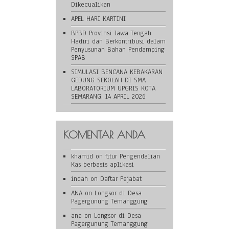
Dikecualikan
APEL HARI KARTINI
BPBD Provinsi Jawa Tengah
Hadiri dan Berkontribusi dalam
Penyusunan Bahan Pendamping
SPAB
SIMULASI BENCANA KEBAKARAN
GEDUNG SEKOLAH DI SMA
LABORATORIUM UPGRIS KOTA
SEMARANG, 14 APRIL 2026
KOMENTAR ANDA
khamid
on
fitur Pengendalian
Kas berbasis aplikasi
indah
on
Daftar Pejabat
ANA
on
Longsor di Desa
Pagergunung Temanggung
ana
on
Longsor di Desa
Pagergunung Temanggung