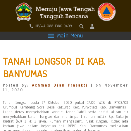
HP/WA 088-1380-9409
Main Menu
TANAH LONGSOR DI KAB.
BANYUMAS
Posted by:
Achmad Dian Prasakti
| on November
11, 2020
Tanah longsor pada 27 Oktober 2020 pukul 17.00 WIB di RT03/03
Grumbul Kembang Sore Desa Kaliurip Kec. Purwojati Kab. Banyumas.
Hujan deras menyebabkan kondisi tanah labil serta posisi aliran air
menyebabkan tanah longsor dan menimpa 1 rumah milik Bp. Sukarjo
Kudrat (63) 1 kk 2 jiwa. Rumah mengalami rusak ringan. Tidak ada
korban jiwa dalam kejadian ini. BPBD Kab. Banyumas melakukan
assessmen dan membantu pembersihan material longsor.