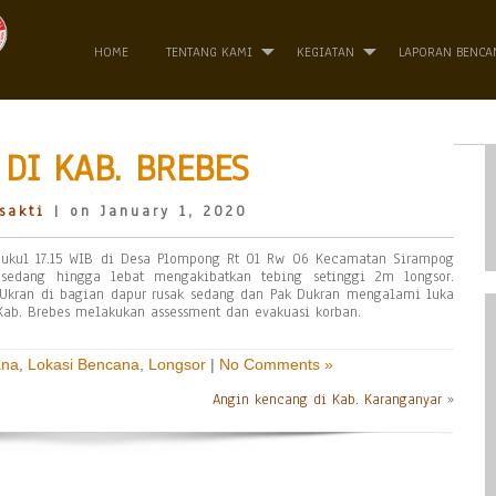
HOME
TENTANG KAMI
KEGIATAN
LAPORAN BENCA
DI KAB. BREBES
sakti
| on January 1, 2020
pukul 17.15 WIB di Desa Plompong Rt 01 Rw 06 Kecamatan Sirampog
 sedang hingga lebat mengakibatkan tebing setinggi 2m longsor.
Ukran di bagian dapur rusak sedang dan Pak Dukran mengalami luka
Kab. Brebes melakukan assessment dan evakuasi korban.
ana
,
Lokasi Bencana
,
Longsor
|
No Comments »
Angin kencang di Kab. Karanganyar
»