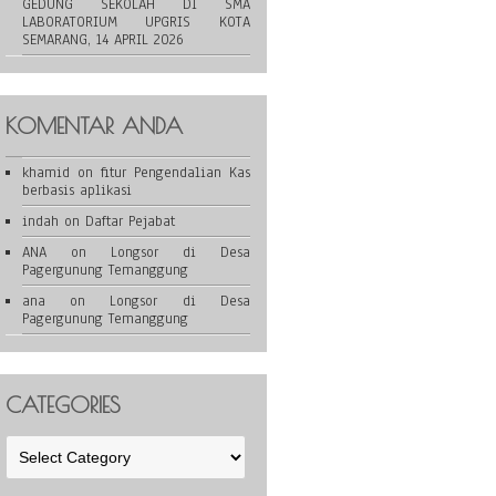
GEDUNG SEKOLAH DI SMA
LABORATORIUM UPGRIS KOTA
SEMARANG, 14 APRIL 2026
KOMENTAR ANDA
khamid
on
fitur Pengendalian Kas
berbasis aplikasi
indah
on
Daftar Pejabat
ANA
on
Longsor di Desa
Pagergunung Temanggung
ana
on
Longsor di Desa
Pagergunung Temanggung
CATEGORIES
Categories