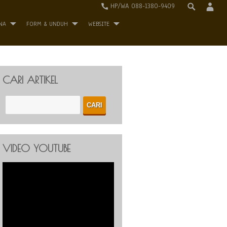
HP/WA 088-1380-9409
NA
FORM & UNDUH
WEBSITE
CARI ARTIKEL
VIDEO YOUTUBE