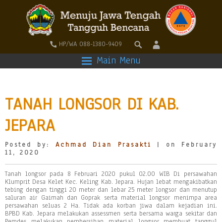
HP/WA 088-1380-9409
Main Menu
TANAH LONGSOR DI KAB.
JEPARA
Posted by:
Achmad Dian Prasakti
| on February
11, 2020
Tanah longsor pada 8 Februari 2020 pukul 02.00 WIB Di persawahan
Klumprit Desa Kelet Kec. Keling Kab. Jepara. Hujan lebat mengakibatkan
tebing dengan tinggi 20 meter dan lebar 25 meter longsor dan menutup
saluran air Gaimah dan Goprak serta material longsor menimpa area
persawahan seluas 2 Ha. Tidak ada korban jiwa dalam kejadian ini.
BPBD Kab. Jepara melakukan assessmen serta bersama warga sekitar dan
Pemdes melakukan pembersihan material longsor membuat tanggul