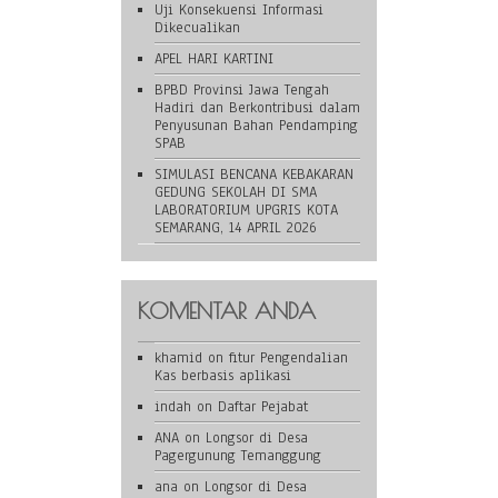
Uji Konsekuensi Informasi
Dikecualikan
APEL HARI KARTINI
BPBD Provinsi Jawa Tengah
Hadiri dan Berkontribusi dalam
Penyusunan Bahan Pendamping
SPAB
SIMULASI BENCANA KEBAKARAN
GEDUNG SEKOLAH DI SMA
LABORATORIUM UPGRIS KOTA
SEMARANG, 14 APRIL 2026
KOMENTAR ANDA
khamid
on
fitur Pengendalian
Kas berbasis aplikasi
indah
on
Daftar Pejabat
ANA
on
Longsor di Desa
Pagergunung Temanggung
ana
on
Longsor di Desa