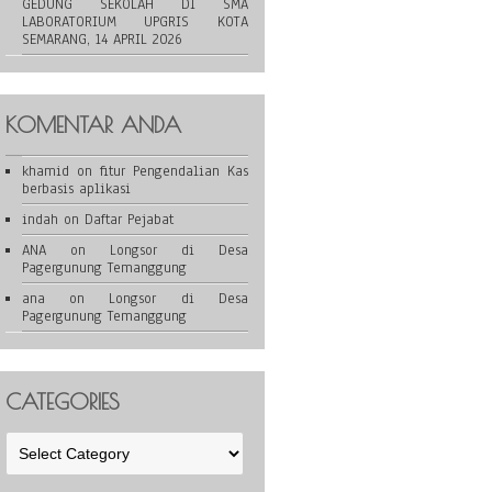
GEDUNG SEKOLAH DI SMA
LABORATORIUM UPGRIS KOTA
SEMARANG, 14 APRIL 2026
KOMENTAR ANDA
khamid
on
fitur Pengendalian Kas
berbasis aplikasi
indah
on
Daftar Pejabat
ANA
on
Longsor di Desa
Pagergunung Temanggung
ana
on
Longsor di Desa
Pagergunung Temanggung
CATEGORIES
Categories