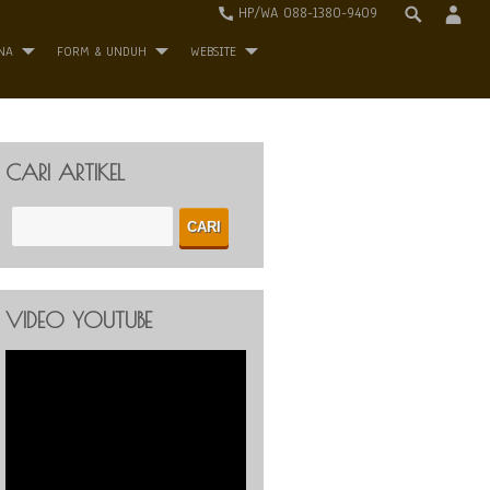
HP/WA 088-1380-9409
NA
FORM & UNDUH
WEBSITE
CARI ARTIKEL
VIDEO YOUTUBE