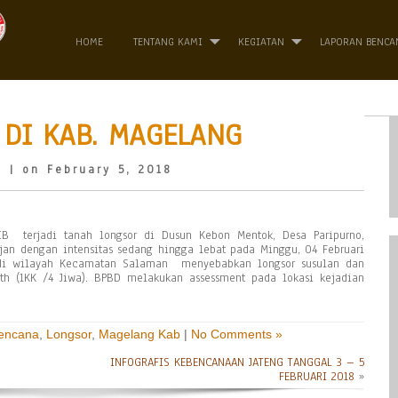
HOME
TENTANG KAMI
KEGIATAN
LAPORAN BENCA
DI KAB. MAGELANG
o
| on February 5, 2018
IB terjadi tanah longsor di Dusun Kebon Mentok, Desa Paripurno,
an dengan intensitas sedang hingga lebat pada Minggu, 04 Februari
di wilayah Kecamatan Salaman menyebabkan longsor susulan dan
h (1KK /4 Jiwa). BPBD melakukan assessment pada lokasi kejadian
Bencana
,
Longsor
,
Magelang Kab
|
No Comments »
INFOGRAFIS KEBENCANAAN JATENG TANGGAL 3 – 5
FEBRUARI 2018
»