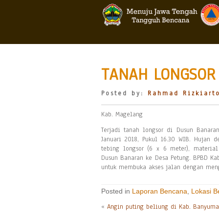
TANAH LONGSOR 
Posted by:
Rahmad Rizkiart
Kab. Magelang
Terjadi tanah longsor di Dusun Banara
Januari 2018, Pukul 16.30 WIB. Hujan d
tebing longsor (6 x 6 meter), materia
Dusun Banaran ke Desa Petung. BPBD Kab
untuk membuka akses jalan dengan meng
Posted in
Laporan Bencana
,
Lokasi 
«
Angin puting beliung di Kab. Banyuma