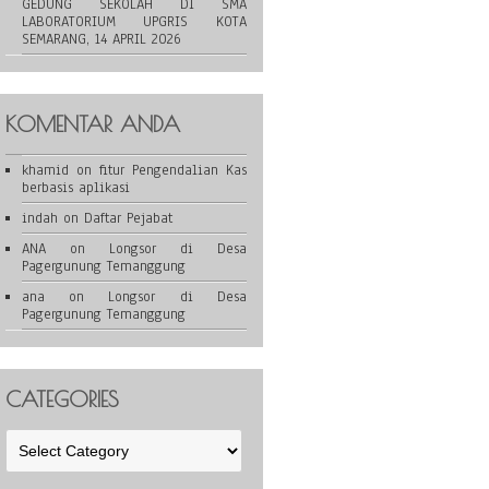
GEDUNG SEKOLAH DI SMA
LABORATORIUM UPGRIS KOTA
SEMARANG, 14 APRIL 2026
KOMENTAR ANDA
khamid
on
fitur Pengendalian Kas
berbasis aplikasi
indah
on
Daftar Pejabat
ANA
on
Longsor di Desa
Pagergunung Temanggung
ana
on
Longsor di Desa
Pagergunung Temanggung
CATEGORIES
Categories