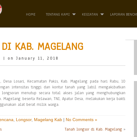
HOME
TENTANG KAMI
KEGIATAN
LAPORAN BENCA
DI KAB. MAGELANG
o
| on January 11, 2018
n, Desa Losari, Kecamatan Pakis, Kab. Magelang pada hari Rabu, 10
engan intensitas tinggi dan kontur tanah yang labil mengakibatkan
l longsoran menutup secara total akses jalan yang menghubungkan
. Magelang beserta Relawan, TNI, Apatur Desa, melakukan kerja bakti
gunakan alat berat milik warga.
Bencana
,
Longsor
,
Magelang Kab
|
No Comments »
s
Tanah longsor di Kab. Magelang
»