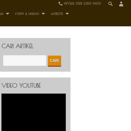
HP/WA 088-1380-9409
NA
FORM & UNDUH
WEBSITE
CARI ARTIKEL
VIDEO YOUTUBE