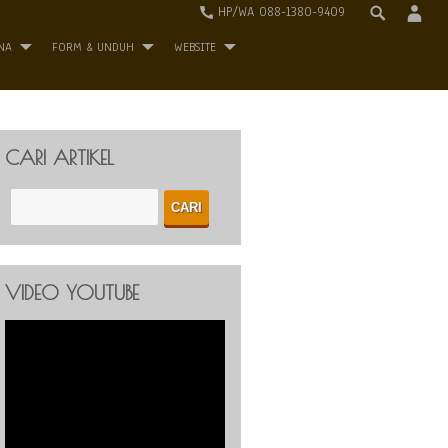
HP/WA 088-1380-9409
NA
FORM & UNDUH
WEBSITE
CARI ARTIKEL
VIDEO YOUTUBE