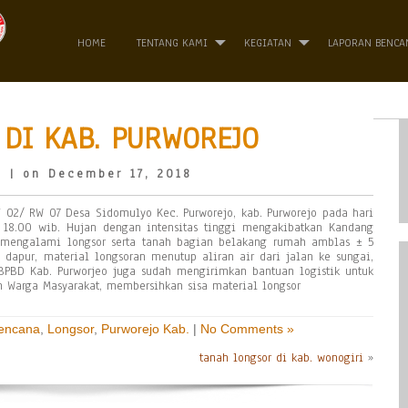
HOME
TENTANG KAMI
KEGIATAN
LAPORAN BENCA
DI KAB. PURWOREJO
o
| on December 17, 2018
T 02/ RW 07 Desa Sidomulyo Kec. Purworejo, kab. Purworejo pada hari
 18.00 wib. Hujan dengan intensitas tinggi mengakibatkan Kandang
 mengalami longsor serta tanah bagian belakang rumah amblas ± 5
apur, material longsoran menutup aliran air dari jalan ke sungai,
BPBD Kab. Purworjeo juga sudah mengirimkan bantuan logistik untuk
n Warga Masyarakat, membersihkan sisa material longsor
Bencana
,
Longsor
,
Purworejo Kab.
|
No Comments »
tanah longsor di kab. wonogiri
»