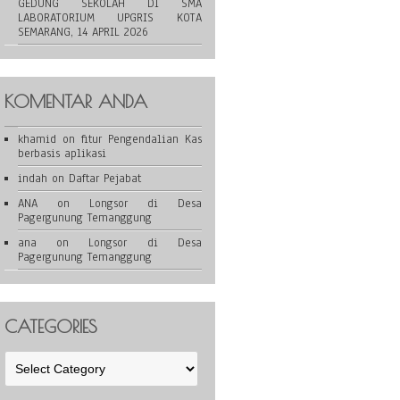
GEDUNG SEKOLAH DI SMA
LABORATORIUM UPGRIS KOTA
SEMARANG, 14 APRIL 2026
KOMENTAR ANDA
khamid
on
fitur Pengendalian Kas
berbasis aplikasi
indah
on
Daftar Pejabat
ANA
on
Longsor di Desa
Pagergunung Temanggung
ana
on
Longsor di Desa
Pagergunung Temanggung
CATEGORIES
Categories