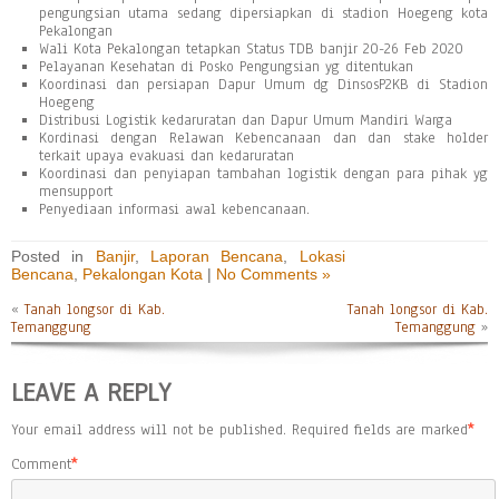
pengungsian utama sedang dipersiapkan di stadion Hoegeng kota
Pekalongan
Wali Kota Pekalongan tetapkan Status TDB banjir 20-26 Feb 2020
Pelayanan Kesehatan di Posko Pengungsian yg ditentukan
Koordinasi dan persiapan Dapur Umum dg DinsosP2KB di Stadion
Hoegeng
Distribusi Logistik kedaruratan dan Dapur Umum Mandiri Warga
Kordinasi dengan Relawan Kebencanaan dan dan stake holder
terkait upaya evakuasi dan kedaruratan
Koordinasi dan penyiapan tambahan logistik dengan para pihak yg
mensupport
Penyediaan informasi awal kebencanaan.
Posted in
Banjir
,
Laporan Bencana
,
Lokasi
Bencana
,
Pekalongan Kota
|
No Comments »
«
Tanah longsor di Kab.
Tanah longsor di Kab.
Temanggung
Temanggung
»
LEAVE A REPLY
Your email address will not be published.
Required fields are marked
*
Comment
*