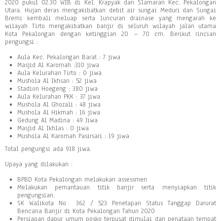
2020 pukul 02.30 WIB di Kel. Krapyak dan Slamaran Kec. Pekalongan
Utara. Hujan deras mengakibatkan debit air sungai Meduri dan Sungai
Bremi kembali meluap serta luncuran drainase yang mengarah ke
wilayah Tirto mengakibatkan banjir di seluruh wilayah jalan utama
Kota Pekalongan dengan ketinggian 20 – 70 cm. Berikut rincian
pengungsi :
Aula Kec. Pekalongan Barat : 7 jiwa
Masjid Al Karomah :310 jiwa
Aula Kelurahan Tirto : 0 jiwa
Mushola Al Ikhsan : 52 jiwa
Stadion Hoegeng : 380 jiwa
Aula Kelurahan PKK : 37 jiwa
Mushola Al Ghozali : 48 jiwa
Mushola Al Hikmah : 16 jiwa
Gedung Al Madina : 49 Jiwa
Masjid Al Ikhlas : 0 jiwa
Mushola Al Karomah Pasirsari : 19 jiwa
Total pengungsi ada 918 jiwa.
Upaya yang dilakukan :
BPBD Kota Pekalongan melakukan assessmen
Melakukan pemantauan titik banjir serta menyiapkan titik
pengungsian.
SK Walikota No 362 / 523 Penetapan Status Tanggap Darurat
Bencana Banjir di Kota Pekalongan Tahun 2020
Persiapan dapur umum posko terpusat dimulai dan penataan tempat