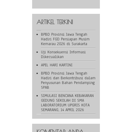
ARTIKEL TERKINI
BPBD Provinsi Jawa Tengah
Hadiri FGD Persiapan Musim
Kemarau 2026 di Surakarta
Uji Konsekuensi Informasi
Dikecualikan
APEL HARI KARTINI
BPBD Provinsi Jawa Tengah
Hadiri dan Berkontribusi dalam
Penyusunan Bahan Pendamping
SPAB
SIMULASI BENCANA KEBAKARAN
GEDUNG SEKOLAH DI SMA
LABORATORIUM UPGRIS KOTA
SEMARANG, 14 APRIL 2026
KOMENTAR ANDA