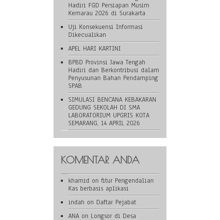
Hadiri FGD Persiapan Musim
Kemarau 2026 di Surakarta
Uji Konsekuensi Informasi
Dikecualikan
APEL HARI KARTINI
BPBD Provinsi Jawa Tengah
Hadiri dan Berkontribusi dalam
Penyusunan Bahan Pendamping
SPAB
SIMULASI BENCANA KEBAKARAN
GEDUNG SEKOLAH DI SMA
LABORATORIUM UPGRIS KOTA
SEMARANG, 14 APRIL 2026
KOMENTAR ANDA
khamid
on
fitur Pengendalian
Kas berbasis aplikasi
indah
on
Daftar Pejabat
ANA
on
Longsor di Desa