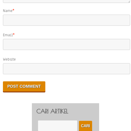
Name
*
Email
*
Website
CARI ARTIKEL