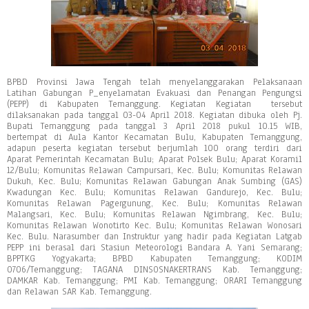
BPBD Provinsi Jawa Tengah telah menyelanggarakan Pelaksanaan
Latihan Gabungan P_enyelamatan Evakuasi dan Penangan Pengungsi
(PEPP) di Kabupaten Temanggung. Kegiatan Kegiatan tersebut
dilaksanakan pada tanggal 03-04 April 2018. Kegiatan dibuka oleh Pj.
Bupati Temanggung pada tanggal 3 April 2018 pukul 10.15 WIB,
bertempat di Aula Kantor Kecamatan Bulu, Kabupaten Temanggung,
adapun peserta kegiatan tersebut
berjumlah 100 orang terdiri dari
Aparat Pemerintah Kecamatan Bulu; Aparat Polsek Bulu; Aparat Koramil
12/Bulu; Komunitas Relawan Campursari, Kec. Bulu; Komunitas Relawan
Dukuh, Kec. Bulu; Komunitas Relawan Gabungan Anak Sumbing (GAS)
Kwadungan Kec. Bulu; Komunitas Relawan Gandurejo, Kec. Bulu;
Komunitas Relawan Pagergunung, Kec. Bulu; Komunitas Relawan
Malangsari, Kec. Bulu; Komunitas Relawan Ngimbrang, Kec. Bulu;
Komunitas Relawan Wonotirto Kec. Bulu; Komunitas Relawan Wonosari
Kec. Bulu. Narasumber dan Instruktur yang hadir pada Kegiatan Latgab
PEPP ini berasal dari Stasiun Meteorologi Bandara A. Yani Semarang;
BPPTKG Yogyakarta; BPBD Kabupaten Temanggung; KODIM
0706/Temanggung; TAGANA DINSOSNAKERTRANS Kab. Temanggung;
DAMKAR Kab. Temanggung; PMI Kab. Temanggung; ORARI Temanggung
dan Relawan SAR Kab. Temanggung.