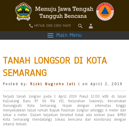
HP/WA 088-1380-9409
Main Menu
TANAH LONGSOR DI KOTA
SEMARANG
Posted by:
Rizki Nugroho Jati
| on April 2, 2019
Terjadi tanah longsor pada 1 April 2019 Pukul 12.00 WIB di Jalan
Kalialang Baru RT 06 RW VII, Kelurahan Sukorejo, Kecamatan
Gunungpati Kota Semarang. Hujan dengan intensitas tinggi
menyebabkan talud rumah Bapak Pasiman longsor setinggi 6 meter dan
lebar 4 meter. Dalam kejadian tersebut tidak ada korban jiwa. BPBD
Kota Semarang mendatangi lokasi bencana dan koordinasi dengan
intansi terkait.