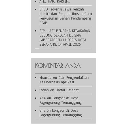
APEL HARI KARTINI
BPBD Provinsi Jawa Tengah
Hadiri dan Berkontribusi dalam
Penyusunan Bahan Pendamping
SPAB
SIMULASI BENCANA KEBAKARAN
GEDUNG SEKOLAH DI SMA
LABORATORIUM UPGRIS KOTA
SEMARANG, 14 APRIL 2026
KOMENTAR ANDA
khamid
on
fitur Pengendalian
Kas berbasis aplikasi
indah
on
Daftar Pejabat
ANA
on
Longsor di Desa
Pagergunung Temanggung
ana
on
Longsor di Desa
Pagergunung Temanggung