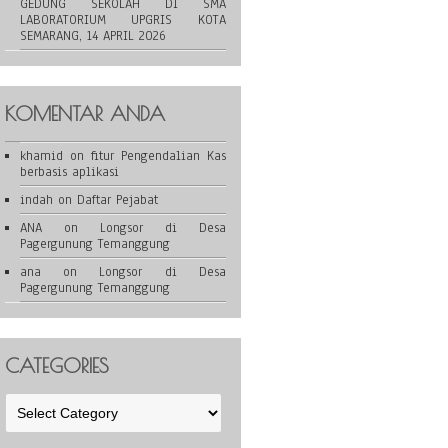
GEDUNG SEKOLAH DI SMA
LABORATORIUM UPGRIS KOTA
SEMARANG, 14 APRIL 2026
KOMENTAR ANDA
khamid
on
fitur Pengendalian Kas
berbasis aplikasi
indah
on
Daftar Pejabat
ANA
on
Longsor di Desa
Pagergunung Temanggung
ana
on
Longsor di Desa
Pagergunung Temanggung
CATEGORIES
Categories