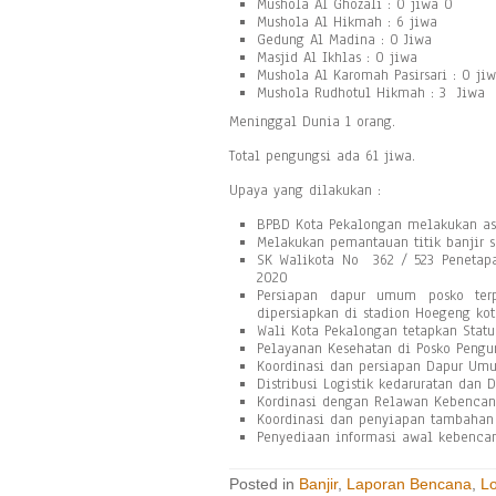
Mushola Al Ghozali : 0 jiwa 0
Mushola Al Hikmah : 6 jiwa
Gedung Al Madina : 0 Jiwa
Masjid Al Ikhlas : 0 jiwa
Mushola Al Karomah Pasirsari : 0 ji
Mushola Rudhotul Hikmah : 3 Jiwa
Meninggal Dunia 1 orang.
Total pengungsi ada 61 jiwa.
Upaya yang dilakukan :
BPBD Kota Pekalongan melakukan a
Melakukan pemantauan titik banjir s
SK Walikota No 362 / 523 Penetapa
2020
Persiapan dapur umum posko ter
dipersiapkan di stadion Hoegeng ko
Wali Kota Pekalongan tetapkan Statu
Pelayanan Kesehatan di Posko Pengu
Koordinasi dan persiapan Dapur Um
Distribusi Logistik kedaruratan da
Kordinasi dengan Relawan Kebencana
Koordinasi dan penyiapan tambahan 
Penyediaan informasi awal kebenca
Posted in
Banjir
,
Laporan Bencana
,
L