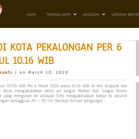
HOME
TENTANG KAMI
KEGIATAN
LAPORAN BENCA
DI KOTA PEKALONGAN PER 6
L 10.16 WIB
sakti
| on March 10, 2020
kul 09.00 WIB Per 6 Maret 2020 pukul 10.16 WIB di Kel. Krapyak dan
n deras mengakibatkan debit air sungai Meduri dan Sungai Bremi
e yang mengarah ke wilayah Tirto mengakibatkan banjir di seluruh
ngan ketinggian 20 – 70 cm. Berikut rincian pengungsi :