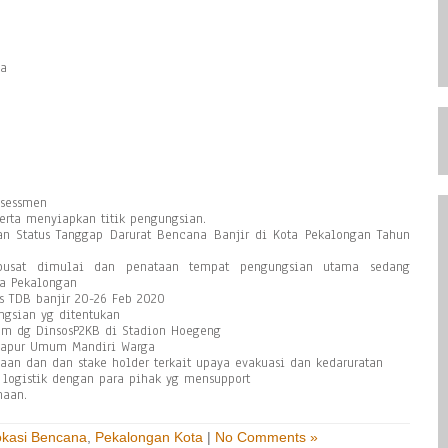
wa
ssessmen
erta menyiapkan titik pengungsian.
n Status Tanggap Darurat Bencana Banjir di Kota Pekalongan Tahun
pusat dimulai dan penataan tempat pengungsian utama sedang
ta Pekalongan
s TDB banjir 20-26 Feb 2020
ngsian yg ditentukan
um dg DinsosP2KB di Stadion Hoegeng
n Dapur Umum Mandiri Warga
an dan dan stake holder terkait upaya evakuasi dan kedaruratan
logistik dengan para pihak yg mensupport
naan.
okasi Bencana
,
Pekalongan Kota
|
No Comments »