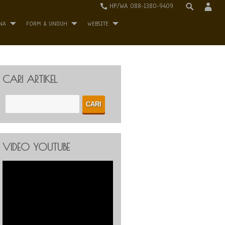
HP/WA 088-1380-9409
NA
FORM & UNDUH
WEBSITE
CARI ARTIKEL
VIDEO YOUTUBE