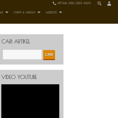
HP/WA 088-1380-9409
NA
FORM & UNDUH
WEBSITE
CARI ARTIKEL
VIDEO YOUTUBE