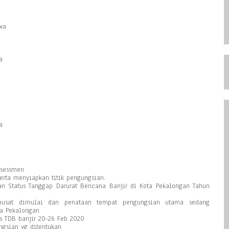
wa
a
a
ssessmen
erta menyiapkan titik pengungsian.
n Status Tanggap Darurat Bencana Banjir di Kota Pekalongan Tahun
pusat dimulai dan penataan tempat pengungsian utama sedang
ta Pekalongan
s TDB banjir 20-26 Feb 2020
ngsian yg ditentukan