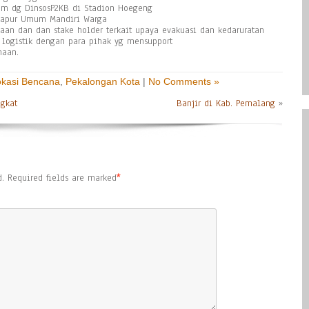
um dg DinsosP2KB di Stadion Hoegeng
n Dapur Umum Mandiri Warga
an dan dan stake holder terkait upaya evakuasi dan kedaruratan
logistik dengan para pihak yg mensupport
naan.
okasi Bencana
,
Pekalongan Kota
|
No Comments »
ngkat
Banjir di Kab. Pemalang
»
.
Required fields are marked
*