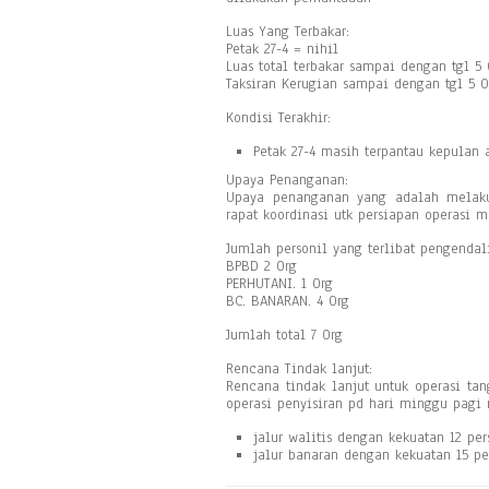
Luas Yang Terbakar:
Petak 27-4 = nihil
Luas total terbakar sampai dengan tgl 5
Taksiran Kerugian sampai dengan tgl 5 Ok
Kondisi Terakhir:
Petak 27-4 masih terpantau kepulan 
Upaya Penanganan:
Upaya penanganan yang adalah melak
rapat koordinasi utk persiapan operasi 
Jumlah personil yang terlibat pengendal
BPBD 2 Org
PERHUTANI. 1 Org
BC. BANARAN. 4 Org
Jumlah total 7 Org
Rencana Tindak lanjut:
Rencana tindak lanjut untuk operasi t
operasi penyisiran pd hari minggu pagi m
jalur walitis dengan kekuatan 12 per
jalur banaran dengan kekuatan 15 pe