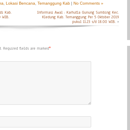
na
,
Lokasi Bencana
,
Temanggung Kab
|
No Comments »
di Kab.
Informasi Awal : Karhutla Gunung Sumbing Kec.
0 WIB.
Kledung Kab. Temanggung Per 5 Oktober 2019
pukul 11.23 s/d 18.00 WIB.
»
.
Required fields are marked
*