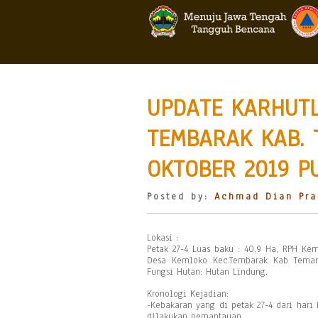
UPDATE KARHUTL
TEMBARAK KAB.
OKTOBER 2019 PU
Posted by:
Achmad Dian Pra
Lokasi :
Petak 27-4 Luas baku : 40,9 Ha, RPH K
Desa Kemloko Kec.Tembarak Kab Teman
Fungsi Hutan: Hutan Lindung.
Kronologi Kejadian:
-Kebakaran yang di petak 27-4 dari har
dilakukan pemantauan