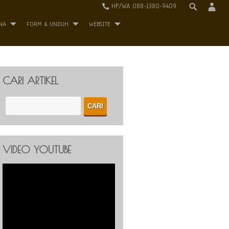
HP/WA 088-1380-9409
NA
FORM & UNDUH
WEBSITE
CARI ARTIKEL
VIDEO YOUTUBE