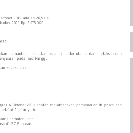
 Oktober 2019 adalah 26,5 Ha
tober 2019 Rp. 3.975.000.
asap.
ukan pemantauan kepulan asap di posko utama dan melaksanakan
menyisiran pada hari Minggu
ian kebakaran :
anggal 6 Oktober 2019 adalah melaksanakan pemantauan di posko dan
elalui 2 jalur yaitu :
sonil perhutani dan
rsonil BC Banaran.