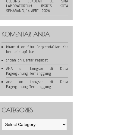
GEDUNG SEKOLAH DI SMA
LABORATORIUM UPGRIS KOTA
SEMARANG, 14 APRIL 2026
KOMENTAR ANDA
khamid
on
fitur Pengendalian Kas
berbasis aplikasi
indah
on
Daftar Pejabat
ANA
on
Longsor di Desa
Pagergunung Temanggung
ana
on
Longsor di Desa
Pagergunung Temanggung
CATEGORIES
Categories