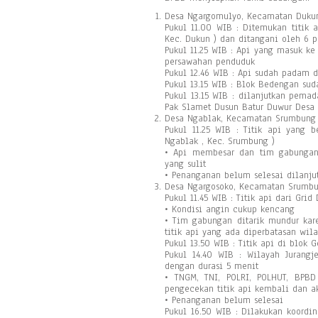
Desa Ngargomulyo, Kecamatan Duku
Pukul 11.00 WIB : Ditemukan titik
Kec. Dukun ) dan ditangani oleh 6 p
Pukul 11.25 WIB : Api yang masuk k
persawahan penduduk
Pukul 12.46 WIB : Api sudah padam 
Pukul 13.15 WIB : Blok Bedengan su
Pukul 13.15 WIB : dilanjutkan pem
Pak Slamet Dusun Batur Duwur Desa
Desa Ngablak, Kecamatan Srumbung
Pukul 11.25 WIB : Titik api yang 
Ngablak , Kec. Srumbung )
• Api membesar dan tim gabungan
yang sulit
• Penanganan belum selesai dilanju
Desa Ngargosoko, Kecamatan Srumb
Pukul 11.45 WIB : Titik api dari Gr
• Kondisi angin cukup kencang
• Tim gabungan ditarik mundur kar
titik api yang ada diperbatasan wi
Pukul 13.50 WIB : Titik api di blok
Pukul 14.40 WIB : Wilayah Jurangj
dengan durasi 5 menit
• TNGM, TNI, POLRI, POLHUT, BPB
pengecekan titik api kembali dan a
• Penanganan belum selesai
Pukul 16.50 WIB : Dilakukan koordi