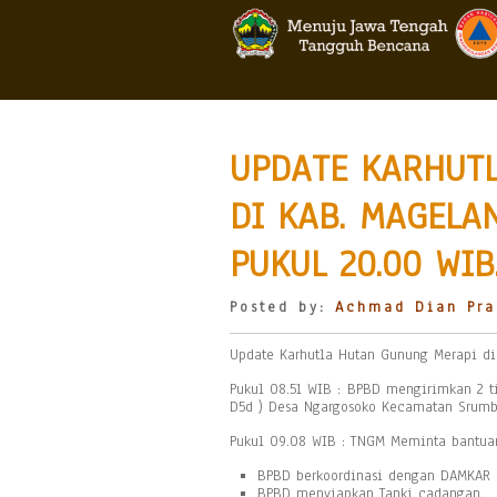
UPDATE KARHUT
DI KAB. MAGELA
PUKUL 20.00 WIB
Posted by:
Achmad Dian Pra
Update Karhutla Hutan Gunung Merapi di
Pukul 08.51 WIB : BPBD mengirimkan 2 t
D5d ) Desa Ngargosoko Kecamatan Srum
Pukul 09.08 WIB : TNGM Meminta bantuan
BPBD berkoordinasi dengan DAMKAR 
BPBD menyiapkan Tanki cadangan.