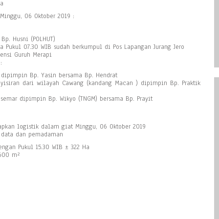
ga
Minggu, 06 Oktober 2019 :
 Bp. Husni (POLHUT)
a Pukul 07.30 WIB sudah berkumpul di Pos Lapangan Jurang Jero
ensi Guruh Merapi
:
 dipimpin Bp. Yasin bersama Bp. Hendrat
yisiran dari wilayah Cawang (kandang Macan ) dipimpin Bp. Praktik
 semar dipimpin Bp. Wikyo (TNGM) bersama Bp. Prayit
kan logistik dalam giat Minggu, 06 Oktober 2019
n data dan pemadaman
dengan Pukul 15.30 WIB ± 322 Ha
 600 m²