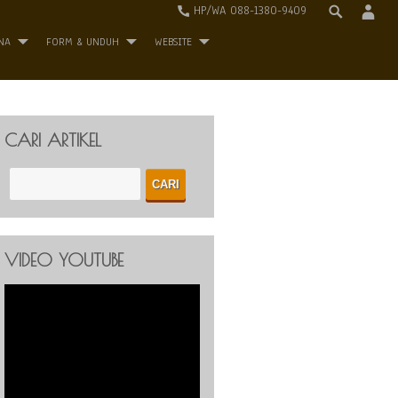
HP/WA 088-1380-9409
NA
FORM & UNDUH
WEBSITE
CARI ARTIKEL
VIDEO YOUTUBE