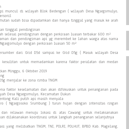
n
 api muncul di wilayah Blok Bedengan ( wilayah Desa Ngargomulyo,
ersonil
e hutan sudah bisa dipadamkan dan hanya tinggal yang masuk ke arah
dan tinggal pendinginan
dah selesai pendinginan dengan perkiraan luasan terbakar 600 m²
adaman dan pendingiman api yg merembet ke lahan warga atas nama
 Ngargomulyo dengan perkiraan luasan 50 m²
bersumber dari Grid D5d sampai ke Grid D5g ( Masuk wilayah Desa
 kesulitan untuk memadamkan karena faktor peralatan dan medan
tkan Minggu, 6 Oktober 2019
ung
id D5g menjalar ke zona rimba TNGM
ena faktor keselamatan dan akan difokuskan untuk penanganan pada
layah Desa Ngargomulyo, Kecamatan Dukun
 Gentong Kali putih api masih menyala
ero ( Ngargosoko Srumbung ) turun hujan dengan intensitas ringan
D dan relawan menuju lokasi di atas Cawang untuk melaksanakan
kan dilaksanakan koordinasi untuk langkah penanganan selanjutnya
nasi yang melibatkan TNGM, TNI, POLRI, POLHUT, BPBD Kab. Magelang,