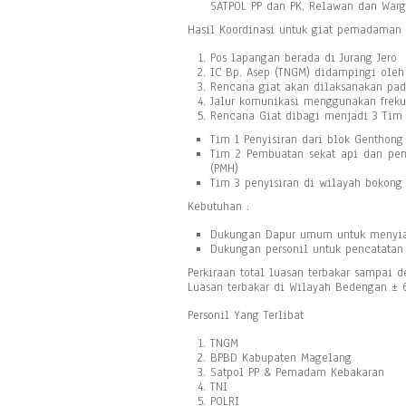
SATPOL PP dan PK, Relawan dan War
Hasil Koordinasi untuk giat pemadaman 
Pos lapangan berada di Jurang Jero
IC Bp. Asep (TNGM) didampingi oleh
Rencana giat akan dilaksanakan pad
Jalur komunikasi menggunakan freku
Rencana Giat dibagi menjadi 3 Tim 
Tim 1 Penyisiran dari blok Genthong
Tim 2 Pembuatan sekat api dan pen
(PMH)
Tim 3 penyisiran di wilayah bokong
Kebutuhan :
Dukungan Dapur umum untuk menyiap
Dukungan personil untuk pencatata
Perkiraan total luasan terbakar sampai 
Luasan terbakar di Wilayah Bedengan ±
Personil Yang Terlibat
TNGM
BPBD Kabupaten Magelang
Satpol PP & Pemadam Kebakaran
TNI
POLRI