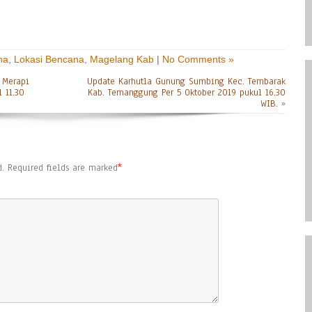
na
,
Lokasi Bencana
,
Magelang Kab
|
No Comments »
 Merapi
Update Karhutla Gunung Sumbing Kec. Tembarak
 11.30
Kab. Temanggung Per 5 Oktober 2019 pukul 16.30
WIB.
»
.
Required fields are marked
*