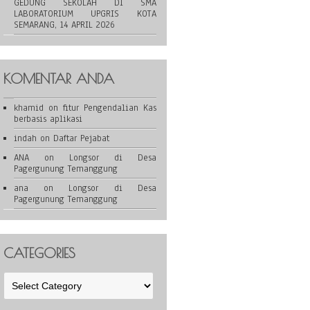
GEDUNG SEKOLAH DI SMA
LABORATORIUM UPGRIS KOTA
SEMARANG, 14 APRIL 2026
KOMENTAR ANDA
khamid
on
fitur Pengendalian Kas
berbasis aplikasi
indah
on
Daftar Pejabat
ANA
on
Longsor di Desa
Pagergunung Temanggung
ana
on
Longsor di Desa
Pagergunung Temanggung
CATEGORIES
Categories