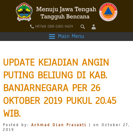
HP/WA 088-1380-9409
Main Menu
UPDATE KEJADIAN ANGIN
PUTING BELIUNG DI KAB.
BANJARNEGARA PER 26
OKTOBER 2019 PUKUL 20.45
WIB.
Posted by:
Achmad Dian Prasakti
| on October 27,
2019