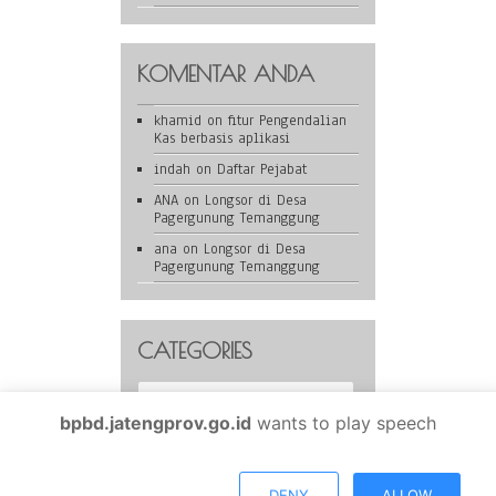
KOMENTAR ANDA
khamid
on
fitur Pengendalian
Kas berbasis aplikasi
indah
on
Daftar Pejabat
ANA
on
Longsor di Desa
Pagergunung Temanggung
ana
on
Longsor di Desa
Pagergunung Temanggung
CATEGORIES
Categories
bpbd.jatengprov.go.id
wants to play speech
BPBD Provinsi Jawa Tengah is proudly powered by
WordPress
DENY
ALLOW