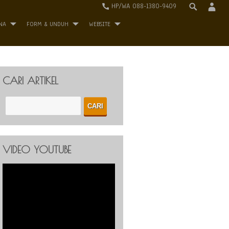
HP/WA 088-1380-9409
NA
FORM & UNDUH
WEBSITE
CARI ARTIKEL
VIDEO YOUTUBE