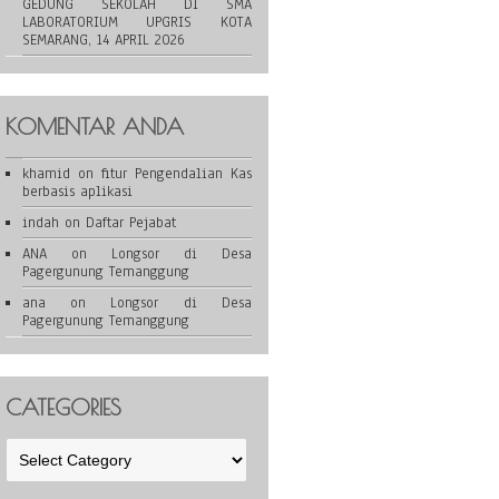
GEDUNG SEKOLAH DI SMA
LABORATORIUM UPGRIS KOTA
SEMARANG, 14 APRIL 2026
KOMENTAR ANDA
khamid
on
fitur Pengendalian Kas
berbasis aplikasi
indah
on
Daftar Pejabat
ANA
on
Longsor di Desa
Pagergunung Temanggung
ana
on
Longsor di Desa
Pagergunung Temanggung
CATEGORIES
Categories