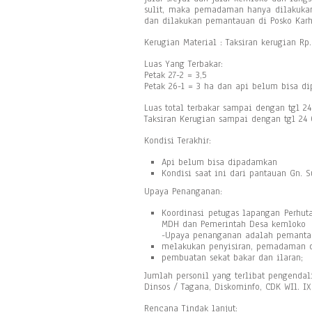
sulit, maka pemadaman hanya dilakukan
dan dilakukan pemantauan di Posko Karh
Kerugian Material : Taksiran kerugian Rp.
Luas Yang Terbakar:
Petak 27-2 = 3,5
Petak 26-1 = 3 ha dan api belum bisa d
Luas total terbakar sampai dengan tgl 2
Taksiran Kerugian sampai dengan tgl 24 O
Kondisi Terakhir:
Api belum bisa dipadamkan
Kondisi saat ini dari pantauan Gn. S
Upaya Penanganan:
Koordinasi petugas lapangan Perhut
MDH dan Pemerintah Desa kemloko
-Upaya penanganan adalah pemantau
melakukan penyisiran, pemadaman di
pembuatan sekat bakar dan ilaran;
Jumlah personil yang terlibat pengendal
Dinsos / Tagana, Diskominfo, CDK WIl. I
Rencana Tindak lanjut: