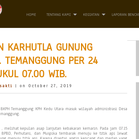
HOME
TENTANG KAMI
KEGIATAN
LAPORAN BENCA
AN KARHUTLA GUNUNG
. TEMANGGUNG PER 24
KUL 07.00 WIB.
sakti
| on October 27, 2019
, BKPH Temanggung KPH Kedu Utara masuk wilayah administrasi Desa
emanggung.
 , melihat kepulan asap lanjutan kebakaran kemarin. Pada jam 07.15
 BPBD, Perhutani, dan Muspika tembarak menuju ke titik api lewat
sung menuju titik api. Karena disertai angin kencang dan medan yang