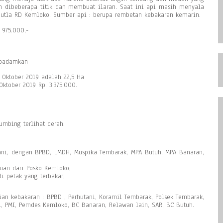
 dibeberapa titik dan membuat ilaran. Saat ini api masih menyala
utla RD Kemloko. Sumber api : berupa rembetan kebakaran kemarin.
 975.000,-
ipadamkan
4 Oktober 2019 adalah 22,5 Ha
ktober 2019 Rp. 3.375.000.
umbing terlihat cerah.
ani, dengan BPBD, LMDH, Muspika Tembarak, MPA Butuh, MPA Banaran,
an dari Posko Kemloko;
 petak yang terbakar;
ian kebakaran : BPBD , Perhutani, Koramil Tembarak, Polsek Tembarak,
X., PMI, Pemdes Kemloko, BC Banaran, Relawan lain, SAR, BC Butuh.