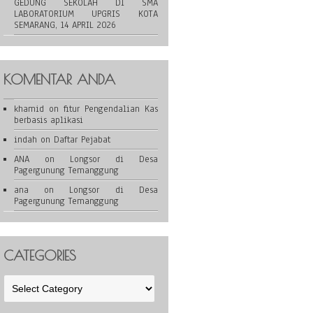
GEDUNG SEKOLAH DI SMA
LABORATORIUM UPGRIS KOTA
SEMARANG, 14 APRIL 2026
KOMENTAR ANDA
khamid
on
fitur Pengendalian Kas
berbasis aplikasi
indah
on
Daftar Pejabat
ANA
on
Longsor di Desa
Pagergunung Temanggung
ana
on
Longsor di Desa
Pagergunung Temanggung
CATEGORIES
Categories