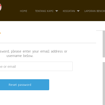
HOME
TENTANG KAMI
KEGIATAN
LAPORAN BENCA
T
ssword, please enter your email address or
username below.