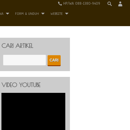
HP/WA 088-1380-9409
NA
FORM & UNDUH
WEBSITE
CARI ARTIKEL
VIDEO YOUTUBE