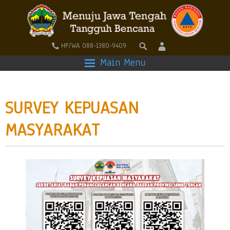
HP/WA 088-1380-9409
Main Menu
SURVEY KEPUASAN
MASYARAKAT