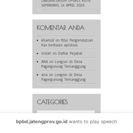
LABORATORIUM UPGRIS KOTA
SEMARANG, 14 APRIL 2026
KOMENTAR ANDA
khamid
on
fitur Pengendalian
Kas berbasis aplikasi
indah
on
Daftar Pejabat
ANA
on
Longsor di Desa
Pagergunung Temanggung
ana
on
Longsor di Desa
Pagergunung Temanggung
CATEGORIES
Categories
bpbd.jatengprov.go.id
wants to play speech