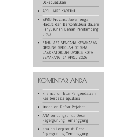
Dikecualikan
APEL HARI KARTINI
BPBD Provinsi Jawa Tengah
Hadiri dan Berkontribusi dalam
Penyusunan Bahan Pendamping
SPAB
SIMULASI BENCANA KEBAKARAN
GEDUNG SEKOLAH DI SMA
LABORATORIUM UPGRIS KOTA
SEMARANG, 14 APRIL 2026
KOMENTAR ANDA
khamid
on
fitur Pengendalian
Kas berbasis aplikasi
indah
on
Daftar Pejabat
ANA
on
Longsor di Desa
Pagergunung Temanggung
ana
on
Longsor di Desa
Pagergunung Temanggung