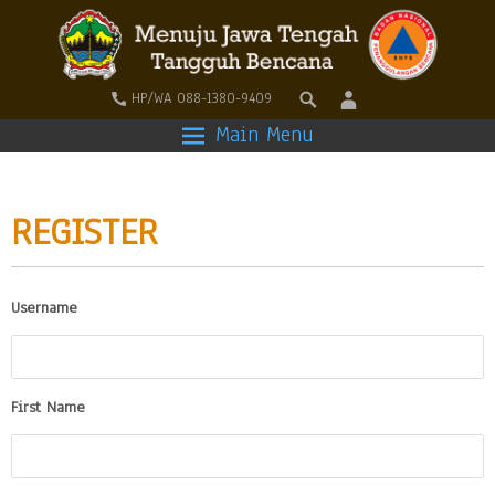
HP/WA 088-1380-9409
Main Menu
REGISTER
Username
First Name