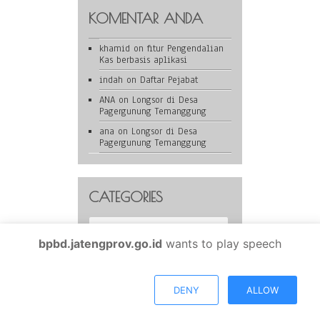
KOMENTAR ANDA
khamid
on
fitur Pengendalian
Kas berbasis aplikasi
indah
on
Daftar Pejabat
ANA
on
Longsor di Desa
Pagergunung Temanggung
ana
on
Longsor di Desa
Pagergunung Temanggung
CATEGORIES
Categories
bpbd.jatengprov.go.id
wants to play speech
BPBD Provinsi Jawa Tengah is proudly powered by
WordPress
DENY
ALLOW