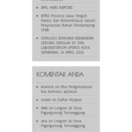
APEL HARI KARTINI
BPBD Provinsi Jawa Tengah
Hadiri dan Berkontribusi dalam
Penyusunan Bahan Pendamping
SPAB
SIMULASI BENCANA KEBAKARAN
GEDUNG SEKOLAH DI SMA
LABORATORIUM UPGRIS KOTA
SEMARANG, 14 APRIL 2026
KOMENTAR ANDA
khamid
on
fitur Pengendalian
Kas berbasis aplikasi
indah
on
Daftar Pejabat
ANA
on
Longsor di Desa
Pagergunung Temanggung
ana
on
Longsor di Desa
Pagergunung Temanggung