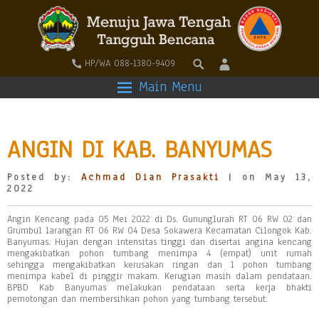
HP/WA 088-1380-9409
Main Menu
ANGIN DI KAB. BANYUMAS
Posted by:
Achmad Dian Prasakti
| on May 13,
2022
Angin Kencang pada 05 Mei 2022 di Ds. Gununglurah RT 06 RW 02 dan
Grumbul larangan RT 06 RW 04 Desa Sokawera Kecamatan Cilongok Kab.
Banyumas. Hujan dengan intensitas tinggi dan disertai angina kencang
mengakibatkan pohon tumbang menimpa 4 (empat) unit rumah
sehingga mengakibatkan kerusakan ringan dan 1 pohon tumbang
menimpa kabel di pinggir makam. Kerugian masih dalam pendataan.
BPBD Kab Banyumas melakukan pendataan serta kerja bhakti
pemotongan dan membersihkan pohon yang tumbang tersebut.