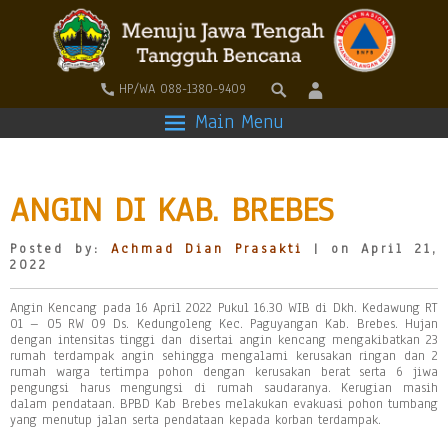
HP/WA 088-1380-9409
Main Menu
ANGIN DI KAB. BREBES
Posted by:
Achmad Dian Prasakti
| on April 21,
2022
Angin Kencang pada 16 April 2022 Pukul 16.30 WIB di Dkh. Kedawung RT
01 – 05 RW 09 Ds. Kedungoleng Kec. Paguyangan Kab. Brebes. Hujan
dengan intensitas tinggi dan disertai angin kencang mengakibatkan 23
rumah terdampak angin sehingga mengalami kerusakan ringan dan 2
rumah warga tertimpa pohon dengan kerusakan berat serta 6 jiwa
pengungsi harus mengungsi di rumah saudaranya. Kerugian masih
dalam pendataan. BPBD Kab Brebes melakukan evakuasi pohon tumbang
yang menutup jalan serta pendataan kepada korban terdampak.