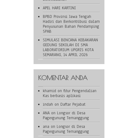
APEL HARI KARTINI
BPBD Provinsi Jawa Tengah
Hadiri dan Berkontribusi dalam
Penyusunan Bahan Pendamping
SPAB
SIMULASI BENCANA KEBAKARAN
GEDUNG SEKOLAH DI SMA
LABORATORIUM UPGRIS KOTA
SEMARANG, 14 APRIL 2026
KOMENTAR ANDA
khamid
on
fitur Pengendalian
Kas berbasis aplikasi
indah
on
Daftar Pejabat
ANA
on
Longsor di Desa
Pagergunung Temanggung
ana
on
Longsor di Desa
Pagergunung Temanggung