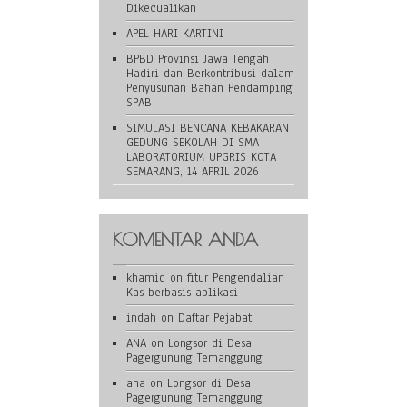
Dikecualikan
APEL HARI KARTINI
BPBD Provinsi Jawa Tengah
Hadiri dan Berkontribusi dalam
Penyusunan Bahan Pendamping
SPAB
SIMULASI BENCANA KEBAKARAN
GEDUNG SEKOLAH DI SMA
LABORATORIUM UPGRIS KOTA
SEMARANG, 14 APRIL 2026
KOMENTAR ANDA
khamid
on
fitur Pengendalian
Kas berbasis aplikasi
indah
on
Daftar Pejabat
ANA
on
Longsor di Desa
Pagergunung Temanggung
ana
on
Longsor di Desa
Pagergunung Temanggung