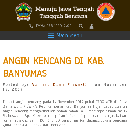
HP/WA 088-1380-9409
Main Menu
ANGIN KENCANG DI KAB.
BANYUMAS
Posted by:
Achmad Dian Prasakti
| on November
18, 2019
Terjadi angin kencang pada 14 November 2019 pukul 13.30 WIB di Desa
Bantarwuni RT/W 7/2 Kec. Kembaran Kab. Banyumas. Hujan lebat disertai
angin kencang mengakibatkan pohon roboh lalu menimpa rumah milik
Bp.Kusworo. Bp. Kusworo mengalami luka ringan dan mengakibatkan
rumah rusak ringan. TRC PB BPBD Banyumas Mendatangi lokasi bencana
guna mendata dampak dari bencana.