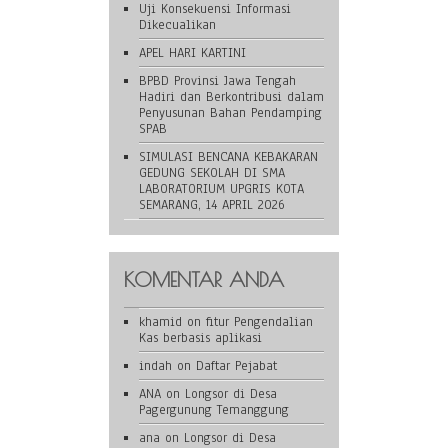
Uji Konsekuensi Informasi
Dikecualikan
APEL HARI KARTINI
BPBD Provinsi Jawa Tengah
Hadiri dan Berkontribusi dalam
Penyusunan Bahan Pendamping
SPAB
SIMULASI BENCANA KEBAKARAN
GEDUNG SEKOLAH DI SMA
LABORATORIUM UPGRIS KOTA
SEMARANG, 14 APRIL 2026
KOMENTAR ANDA
khamid
on
fitur Pengendalian
Kas berbasis aplikasi
indah
on
Daftar Pejabat
ANA
on
Longsor di Desa
Pagergunung Temanggung
ana
on
Longsor di Desa