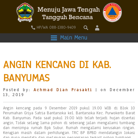
HP/WA 088-1380-9409
Main Menu
ANGIN KENCANG DI KAB.
BANYUMAS
Posted by:
Achmad Dian Prasakti
| on December
13, 2019
Angin kencang pada 9 Desember 2019 pukul 19.00 WIB di Blok 10
Perumahan Griya Satria Bantarsoka kel. Bantarsoka Kec. Purwokerto Barat
Kab. Banyumas. Pada saat pukul 19.00 Wib telah terjadi hujan disertai
angin, Tidak selang lama pohon di seberang jalan mengalami tumbang
dan menimpa rumah Bpk Subur. Rumah mengalami kerusakan ringan.
Kerugian masih dalam perhitungan. TRC BP BPBD mendatangin lokasi
dan guna mendata dan melakukan penanganan terkait pohon tumbang.