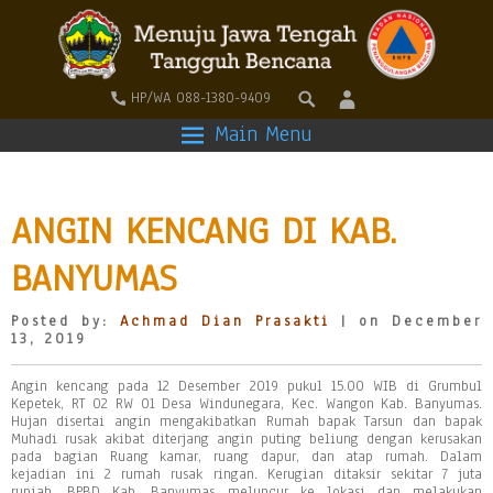
HP/WA 088-1380-9409
Main Menu
ANGIN KENCANG DI KAB.
BANYUMAS
Posted by:
Achmad Dian Prasakti
| on December
13, 2019
Angin kencang pada 12 Desember 2019 pukul 15.00 WIB di Grumbul
Kepetek, RT 02 RW 01 Desa Windunegara, Kec. Wangon Kab. Banyumas.
Hujan disertai angin mengakibatkan Rumah bapak Tarsun dan bapak
Muhadi rusak akibat diterjang angin puting beliung dengan kerusakan
pada bagian Ruang kamar, ruang dapur, dan atap rumah. Dalam
kejadian ini 2 rumah rusak ringan. Kerugian ditaksir sekitar 7 juta
rupiah. BPBD Kab. Banyumas meluncur ke lokasi dan melakukan