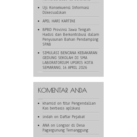
Uji Konsekuensi Informasi
Dikecualikan
APEL HARI KARTINI
BPBD Provinsi Jawa Tengah
Hadiri dan Berkontribusi dalam
Penyusunan Bahan Pendamping
SPAB
SIMULASI BENCANA KEBAKARAN
GEDUNG SEKOLAH DI SMA
LABORATORIUM UPGRIS KOTA
SEMARANG, 14 APRIL 2026
KOMENTAR ANDA
khamid
on
fitur Pengendalian
Kas berbasis aplikasi
indah
on
Daftar Pejabat
ANA
on
Longsor di Desa
Pagergunung Temanggung