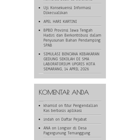
Uji Konsekuensi Informasi
Dikecualikan
APEL HARI KARTINI
BPBD Provinsi Jawa Tengah
Hadiri dan Berkontribusi dalam
Penyusunan Bahan Pendamping
SPAB
SIMULASI BENCANA KEBAKARAN
GEDUNG SEKOLAH DI SMA
LABORATORIUM UPGRIS KOTA
SEMARANG, 14 APRIL 2026
KOMENTAR ANDA
khamid
on
fitur Pengendalian
Kas berbasis aplikasi
indah
on
Daftar Pejabat
ANA
on
Longsor di Desa
Pagergunung Temanggung