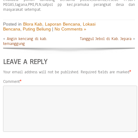
MIGAS,tagana,PMI,PLN,satpol pp kec,pramuka perangkat desa dan
masyarakat setempat.
Posted in
Blora Kab
,
Laporan Bencana
,
Lokasi
Bencana
,
Puting Beliung
|
No Comments »
«
Angin kencang di kab.
Tanggul Jebol di Kab. Jepara
»
temanggung
LEAVE A REPLY
Your email address will not be published.
Required fields are marked
*
Comment
*