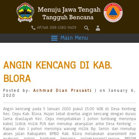
HP/WA 088-1380-9409
Main Menu
ANGIN KENCANG DI KAB.
BLORA
Posted by:
Achmad Dian Prasakti
| on January 6,
2020
Angin kencang pada 5 Januari 2020 pukul 15.00 WIB di Desa Kentong
Kec. Cepu Kab. Blora. Hujan lebat disertai angin kencang dengan durasi
lama diwilayah Kec. Cepu menyebabkan 1 pohon tumbang menimpa
kabel listrik milik PLN dan menutup aksesjalan antar Desa Kentong –
Kapuan dan 1 pohon menimpa warung milik Bp. Jamin dan menutup
akses jalan Kabupaten. BPBD Kab. Blora melakukan assessment dan
evakuasi pohon tumbang bersama polsek,koramil,rescue PPSDM