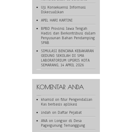
Uji Konsekuensi Informasi
Dikecualikan
APEL HARI KARTINI
BPBD Provinsi Jawa Tengah
Hadiri dan Berkontribusi dalam
Penyusunan Bahan Pendamping
SPAB
SIMULASI BENCANA KEBAKARAN
GEDUNG SEKOLAH DI SMA
LABORATORIUM UPGRIS KOTA
SEMARANG, 14 APRIL 2026
KOMENTAR ANDA
khamid
on
fitur Pengendalian
Kas berbasis aplikasi
indah
on
Daftar Pejabat
ANA
on
Longsor di Desa
Pagergunung Temanggung