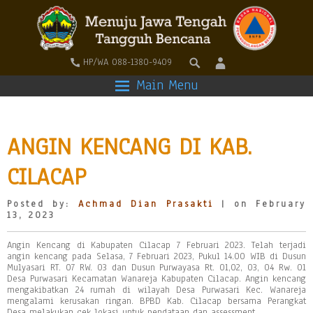
HP/WA 088-1380-9409
Main Menu
ANGIN KENCANG DI KAB.
CILACAP
Posted by:
Achmad Dian Prasakti
| on February
13, 2023
Angin Kencang di Kabupaten Cilacap 7 Februari 2023. Telah terjadi
angin kencang pada Selasa, 7 Februari 2023, Pukul 14.00 WIB di Dusun
Mulyasari RT. 07 RW. 03 dan Dusun Purwayasa Rt. 01,02, 03, 04 Rw. 01
Desa Purwasari Kecamatan Wanareja Kabupaten Cilacap. Angin kencang
mengakibatkan 24 rumah di wilayah Desa Purwasari Kec. Wanareja
mengalami kerusakan ringan. BPBD Kab. Cilacap bersama Perangkat
Desa melakukan cek lokasi untuk pendataan dan assessment.