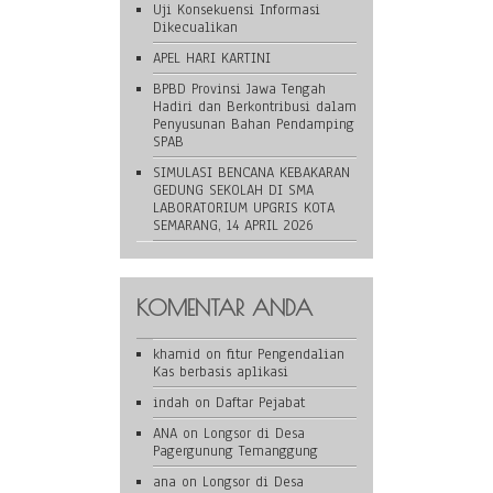
Uji Konsekuensi Informasi
Dikecualikan
APEL HARI KARTINI
BPBD Provinsi Jawa Tengah
Hadiri dan Berkontribusi dalam
Penyusunan Bahan Pendamping
SPAB
SIMULASI BENCANA KEBAKARAN
GEDUNG SEKOLAH DI SMA
LABORATORIUM UPGRIS KOTA
SEMARANG, 14 APRIL 2026
KOMENTAR ANDA
khamid
on
fitur Pengendalian
Kas berbasis aplikasi
indah
on
Daftar Pejabat
ANA
on
Longsor di Desa
Pagergunung Temanggung
ana
on
Longsor di Desa